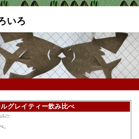
ろいろ
ールグレイティー飲み比べ
らむ〜
べ。