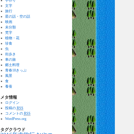
手作り
文字
旅行
星の話・空の話
映画
未分類
梵字
植物・花
珍食
虫
街歩き
車の旅
郷土料理
青春18きっぷ
風景
食
養蚕
メタ情報
ログイン
投稿の
RSS
コメントの
RSS
WordPress.org
タグクラウド