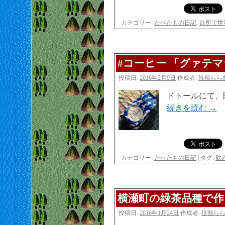
カテゴリー:
たべたもの日記
,
台所で世
#コーヒー 「グァテ
投稿日:
2016年2月9日
作成者:
珍獣らら
ドトールにて、購入
続きを読む
→
カテゴリー:
たべたもの日記
|
タグ:
飲
横瀬町の緑茶品種で作
投稿日:
2016年1月24日
作成者:
珍獣ら