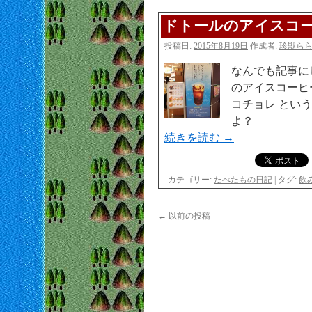
ドトールのアイスコ
投稿日:
2015年8月19日
作成者:
珍獣ら
なんでも記事に
のアイスコーヒ
コチョレ とい
よ？
続きを読む
→
カテゴリー:
たべたもの日記
|
タグ:
飲
←
以前の投稿