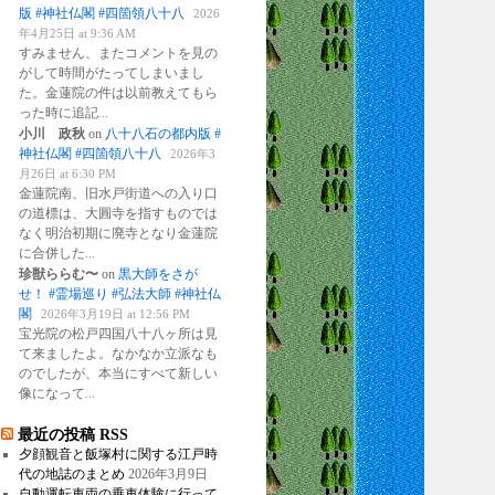
版 #神社仏閣 #四箇領八十八
2026
年4月25日 at 9:36 AM
すみません、またコメントを見の
がして時間がたってしまいまし
た。金蓮院の件は以前教えてもら
った時に追記
...
小川 政秋
on
八十八石の都内版 #
神社仏閣 #四箇領八十八
2026年3
月26日 at 6:30 PM
金蓮院南、旧水戸街道への入り口
の道標は、大圓寺を指すものでは
なく明治初期に廃寺となり金蓮院
に合併した
...
珍獣ららむ〜
on
黒大師をさが
せ！ #霊場巡り #弘法大師 #神社仏
閣
2026年3月19日 at 12:56 PM
宝光院の松戸四国八十八ヶ所は見
て来ましたよ。なかなか立派なも
のでしたが、本当にすべて新しい
像になって
...
最近の投稿 RSS
夕顔観音と飯塚村に関する江戸時
代の地誌のまとめ
2026年3月9日
自動運転車両の乗車体験に行って