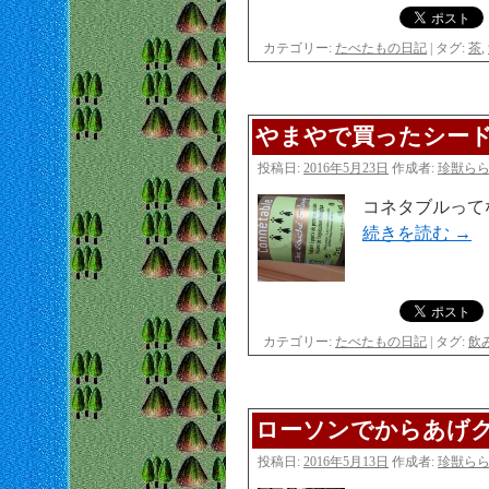
カテゴリー:
たべたもの日記
|
タグ:
茶
,
やまやで買ったシー
投稿日:
2016年5月23日
作成者:
珍獣ら
コネタブルって
続きを読む
→
カテゴリー:
たべたもの日記
|
タグ:
飲
ローソンでからあげ
投稿日:
2016年5月13日
作成者:
珍獣ら