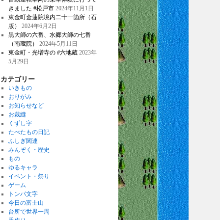
きました #松戸市
2024年11月1日
東金町金蓮院境内二十一箇所（石
版）
2024年6月2日
黒大師の六番、水郷大師の七番
（南蔵院）
2024年5月11日
東金町・光増寺の #六地蔵
2023年
5月29日
カテゴリー
いきもの
おりがみ
お知らせなど
お裁縫
くずし字
たべたもの日記
ふしぎ関連
みんぞく・歴史
もの
ゆるキャラ
イベント・祭り
ゲーム
トンパ文字
今日の富士山
台所で世界一周