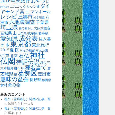
2016年末旅行
おやつ
ば
ダイ
エスニックカップ麺
けもの
ヤモンド富士
マンホール
レシピ
三郷市
八
光学現象
六地蔵調査
千葉県
潮市
埼玉県
大仏大観音
夏の暮らし
山
宮城県
岐阜県
岩手県
山梨県
成分表
愛知県
抜き書
東京都
本
東北旅行
き
2015夏
桜
水元の秘密
水元公園
神社
石仏
江戸川区
仏閣
神話伝説
秩父三
種名当て
大氷柱見物2016
空
葛飾区
茨城県
豊田市
茶
趣味の盆蚕
長野県
静岡県
飲み物
食材
最近のコメント
札所（霊場巡り）関連の記事一覧
に
珍獣ららむ〜
より
札所（霊場巡り）関連の記事一覧
に
匿名
より