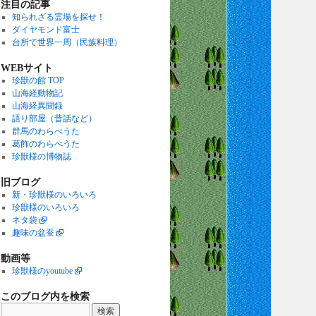
注目の記事
知られざる霊場を探せ！
ダイヤモンド富士
台所で世界一周（民族料理）
WEBサイト
珍獣の館 TOP
山海経動物記
山海経異聞録
語り部屋（昔話など）
群馬のわらべうた
葛飾のわらべうた
珍獣様の博物誌
旧ブログ
新・珍獣様のいろいろ
珍獣様のいろいろ
ネタ袋
趣味の盆蚕
動画等
珍獣様のyoutube
このブログ内を検索