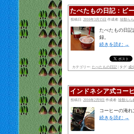
たべたもの日記：ビー
投稿日:
2016年3月15日
作成者:
珍獣ら
たべたもの日記
録。
続きを読む
→
カテゴリー:
たべたもの日記
|
タグ:
成
インドネシア式コー
投稿日:
2016年2月9日
作成者:
珍獣らら
コーヒーの淹れ
続きを読む
→