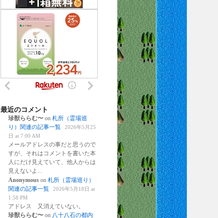
最近のコメント
珍獣ららむ〜
on
札所（霊場巡
り）関連の記事一覧
2026年5月25
日 at 7:00 AM
メールアドレスの事だと思うので
すが、それはコメントを書いた本
人にだけ見えていて、他人からは
見えないよ
...
Anonymous
on
札所（霊場巡り）
関連の記事一覧
2026年5月18日 at
1:58 PM
アドレス 又消えていない。
珍獣ららむ〜
on
八十八石の都内