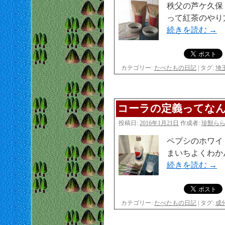
秩父の芦ケ久保
って紅茶のやり
続きを読む
→
カテゴリー:
たべたもの日記
|
タグ:
埼
コーラの定義ってな
投稿日:
2016年1月21日
作成者:
珍獣ら
ペプシのホワイ
まいちよくわか
続きを読む
→
カテゴリー:
たべたもの日記
|
タグ:
成