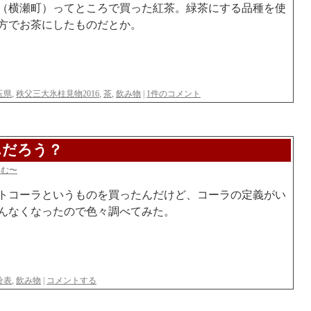
（横瀬町）ってところで買った紅茶。緑茶にする品種を使
方でお茶にしたものだとか。
玉県
,
秩父三大氷柱見物2016
,
茶
,
飲み物
|
1件のコメント
んだろう？
らむ〜
トコーラというものを買ったんだけど、コーラの定義がい
んなくなったので色々調べてみた。
分表
,
飲み物
|
コメントする