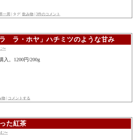
界一周
|
タグ:
飲み物
|
3件のコメント
マラ ラ・ホヤ」ハチミツのような甘み
む〜
。1200円/200g
み物
|
コメントする
った紅茶
らむ〜