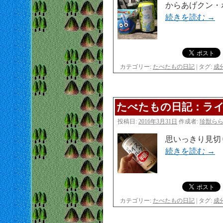
からあげクン・
続きを読む
→
カテゴリー:
たべたもの日記
|
タグ:
成
たべたもの日記：ラ
投稿日:
2016年3月31日
作成者:
珍獣ら
思いっきり見切
続きを読む
→
カテゴリー:
たべたもの日記
|
タグ:
成