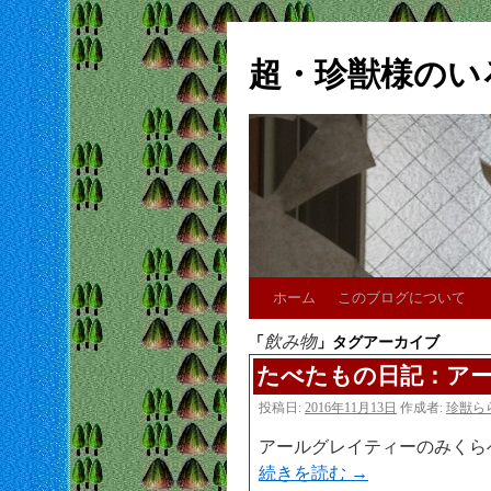
超・珍獣様のい
ホーム
このブログについて
飲み物
「
」タグアーカイブ
たべたもの日記：ア
投稿日:
2016年11月13日
作成者:
珍獣ら
アールグレイティーのみくら
続きを読む
→