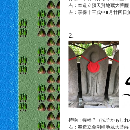
右：奉造立預天賀地蔵大菩薩
左：享保十三戊申■月廿四日
2.
持物：幢幡？（払子かもしれ
右：奉造立金剛幢地蔵大菩薩