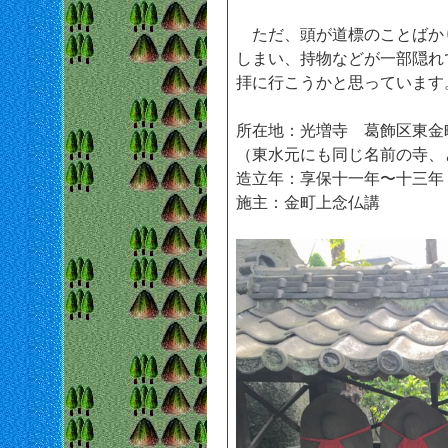
ただ、頭が道標のことばか
しまい、持物などが一部隠れ
拝に行こうかと思っています
所在地：光増寺 葛飾区東金町6-
（東水元にも同じ名前の寺、
造立年：享保十一年〜十三年（1
施主：金町上念仏講