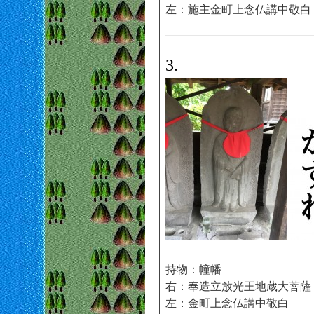
左：施主金町上念仏講中敬白
3.
持物：幢幡
右：奉造立放光王地蔵大菩薩
左：金町上念仏講中敬白