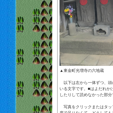
▲東金町光増寺の六地蔵
以下は左から一体ずつ、頭
いる文字です。■はよだれか
したりして読めなかった部分
写真をクリックまたはタッ
度で足りなくて、どうしても