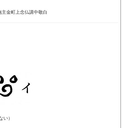
施主金町上念仏講中敬白
ない）