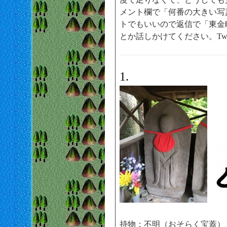
メント欄で「何番の大きい写真が見
トでもいいので返信で「東金
とか話しかけてください。Twi
1.
持物：不明（おそらく宝蓋）