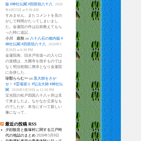
版 #神社仏閣 #四箇領八十八
2026
年4月25日 at 9:36 AM
すみません、またコメントを見の
がして時間がたってしまいまし
た。金蓮院の件は以前教えてもら
った時に追記
...
小川 政秋
on
八十八石の都内版 #
神社仏閣 #四箇領八十八
2026年3
月26日 at 6:30 PM
金蓮院南、旧水戸街道への入り口
の道標は、大圓寺を指すものでは
なく明治初期に廃寺となり金蓮院
に合併した
...
珍獣ららむ〜
on
黒大師をさが
せ！ #霊場巡り #弘法大師 #神社仏
閣
2026年3月19日 at 12:56 PM
宝光院の松戸四国八十八ヶ所は見
て来ましたよ。なかなか立派なも
のでしたが、本当にすべて新しい
像になって
...
最近の投稿 RSS
夕顔観音と飯塚村に関する江戸時
代の地誌のまとめ
2026年3月9日