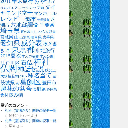
2016年末旅行
おやつ
ば
ダイ
エスニックカップ麺
けもの
ヤモンド富士
マンホール
レシピ
三郷市
八
光学現象
六地蔵調査
千葉県
潮市
埼玉県
大仏大観音
夏の暮らし
山
宮城県
岐阜県
岩手県
山梨県
成分表
愛知県
抜き書
東京都
本
東北旅行
き
2015夏
桜
水元の秘密
水元公園
神社
石仏
江戸川区
仏閣
神話伝説
秩父三
種名当て
大氷柱見物2016
空
葛飾区
茨城県
豊田市
茶
趣味の盆蚕
長野県
静岡県
飲み物
食材
最近のコメント
札所（霊場巡り）関連の記事一覧
に
珍獣ららむ〜
より
札所（霊場巡り）関連の記事一覧
に
匿名
より