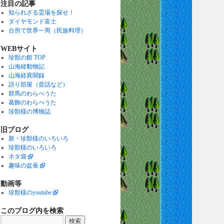
注目の記事
知られざる霊場を探せ！
ダイヤモンド富士
台所で世界一周（民族料理）
WEBサイト
珍獣の館 TOP
山海経動物記
山海経異聞録
語り部屋（昔話など）
群馬のわらべうた
葛飾のわらべうた
珍獣様の博物誌
旧ブログ
新・珍獣様のいろいろ
珍獣様のいろいろ
ネタ袋
趣味の盆蚕
動画等
珍獣様のyoutube
このブログ内を検索