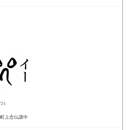
つ）
金町上念仏講中