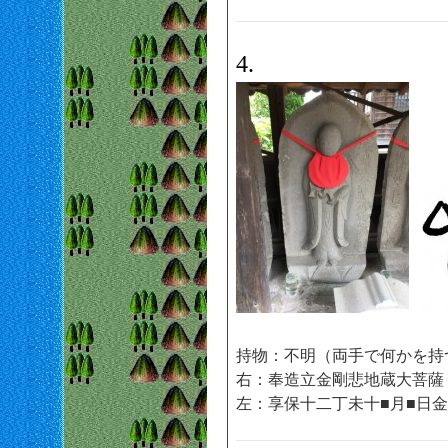
4.
持物：不明（両手で何かを持
右：奉造立金剛悲地蔵大菩薩
左：享保十二丁未十■月■日