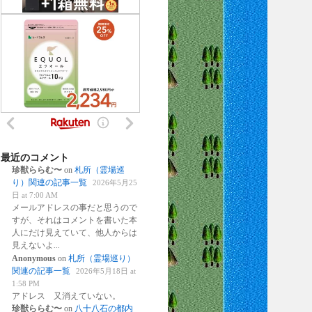
最近のコメント
珍獣ららむ〜
on
札所（霊場巡
り）関連の記事一覧
2026年5月25
日 at 7:00 AM
メールアドレスの事だと思うので
すが、それはコメントを書いた本
人にだけ見えていて、他人からは
見えないよ
...
Anonymous
on
札所（霊場巡り）
関連の記事一覧
2026年5月18日 at
1:58 PM
アドレス 又消えていない。
珍獣ららむ〜
on
八十八石の都内