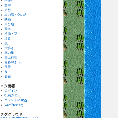
手作り
文字
旅行
星の話・空の話
映画
未分類
梵字
植物・花
珍食
虫
街歩き
車の旅
郷土料理
青春18きっぷ
風景
食
養蚕
メタ情報
ログイン
投稿の
RSS
コメントの
RSS
WordPress.org
タグクラウド