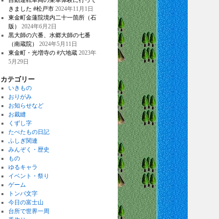
自動運転車両の乗車体験に行って
きました #松戸市
2024年11月1日
東金町金蓮院境内二十一箇所（石
版）
2024年6月2日
黒大師の六番、水郷大師の七番
（南蔵院）
2024年5月11日
東金町・光増寺の #六地蔵
2023年
5月29日
カテゴリー
いきもの
おりがみ
お知らせなど
お裁縫
くずし字
たべたもの日記
ふしぎ関連
みんぞく・歴史
もの
ゆるキャラ
イベント・祭り
ゲーム
トンパ文字
今日の富士山
台所で世界一周