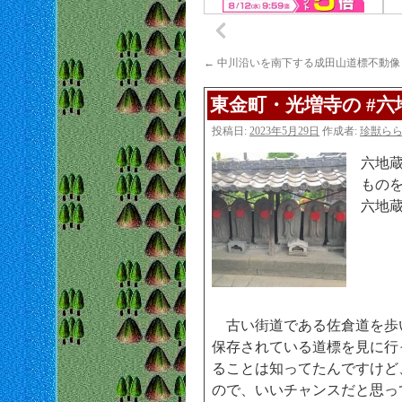
←
中川沿いを南下する成田山道標不動像
東金町・光増寺の #六
投稿日:
2023年5月29日
作成者:
珍獣ら
六地
もの
六地
古い街道である佐倉道を歩
保存されている道標を見に行
ることは知ってたんですけど
ので、いいチャンスだと思っ