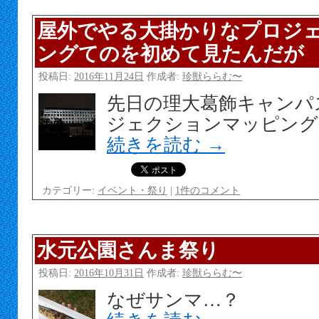
屋外でやる大掛かりなプロジ
ングてのを初めて見たんだが
投稿日:
2016年11月24日
作成者:
珍獣ららむ〜
先日の理大葛飾キャンパ
ジェクションマッピング
続きを読む
→
カテゴリー:
イベント・祭り
|
1件のコメント
水元公園さんま祭り
投稿日:
2016年10月31日
作成者:
珍獣ららむ〜
なぜサンマ…？