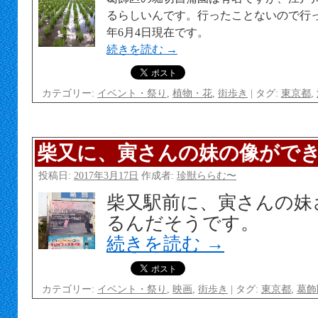
るらしいんです。行ったことないので行っ
年6月4日現在です。
続きを読む
→
カテゴリー:
イベント・祭り
,
植物・花
,
街歩き
|
タグ:
東京都
,
柴又に、寅さんの妹の像ができ
投稿日:
2017年3月17日
作成者:
珍獣ららむ〜
柴又駅前に、寅さんの妹
るんだそうです。
続きを読む
→
カテゴリー:
イベント・祭り
,
映画
,
街歩き
|
タグ:
東京都
,
葛飾