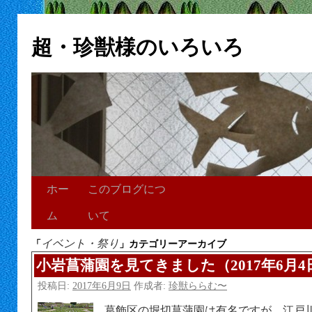
超・珍獣様のいろいろ
ホー
このブログにつ
ム
いて
イベント・祭り
「
」カテゴリーアーカイブ
小岩菖蒲園を見てきました（2017年6月4
投稿日:
2017年6月9日
作成者:
珍獣ららむ〜
葛飾区の堀切菖蒲園は有名ですが、江戸