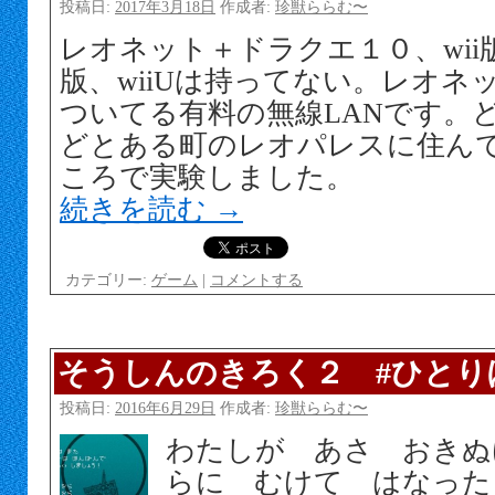
投稿日:
2017年3月18日
作成者:
珍獣ららむ〜
レオネット＋ドラクエ１０、wii版、
版、wiiUは持ってない。レオネ
ついてる有料の無線LANです。
どとある町のレオパレスに住ん
ころで実験しました。
続きを読む
→
カテゴリー:
ゲーム
|
コメントする
そうしんのきろく２ #ひとり
投稿日:
2016年6月29日
作成者:
珍獣ららむ〜
わたしが あさ おきぬ
らに むけて はなった