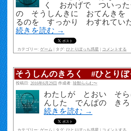
く おかげで ついった
の そうしんきに おてんきを
るのを すっかり わすれてい
続きを読む
→
カテゴリー:
ゲーム
|
タグ:
ひとりぼっち惑星
|
コメントする
そうしんのきろく #ひとりぼ
投稿日:
2016年6月29日
作成者:
珍獣ららむ〜
わたしが とおい そら
んした でんぱの きろ
続きを読む
→
カテゴリー:
ゲーム
|
タグ:
ひとりぼっち惑星
|
コメントする