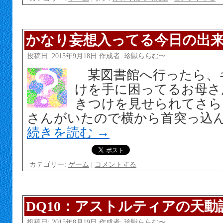
かなり妄想入ってる今日の出
投稿日:
2015年9月18日
作成者:
珍獣ららむ〜
某図書館へ行ったら、
けを手に困ってるお母さ
きつけを見せられてさら
さんがいたので横から首突っ込
続きを読む
→
カテゴリー:
ゲーム
|
コメントする
DQ10：アストルティアの天動
投稿日:
2015年8月19日
作成者:
珍獣ららむ〜