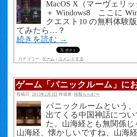
MacOS X（マーヴェリッ
＋ Windows8 ここに W
クエスト10 の無料体験
てみたら…？
続きを読む
→
カテゴリー:
ゲーム
|
コメントする
ゲーム「パニックルーム」に
投稿日:
2015年2月3日
作成者:
珍獣ららむ〜
パニックルームという、
出てくる中国神話につい
た。山海経とも無関係じ
山海経、懐かしいですね、山海