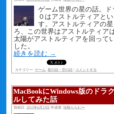
ゲーム世界の星の話。ド
０はアストルティアとい
す。アストルティアの星
ろ、この世界はアストルティア
太陽がアストルティアを回って
した。
続きを読む
→
カテゴリー:
ゲーム
,
星の話・空の話
|
コメントする
MacBookにWindows版のド
ルしてみた話
投稿日:
2015年6月23日
作成者:
珍獣ららむ〜