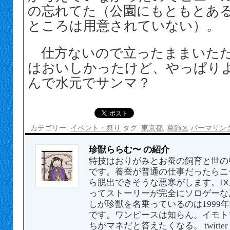
の忘れてた（公園にもともとあ
ところは用意されていない）。
仕方ないので立ったままいただ
はおいしかったけど、やっぱり
んで水元でサンマ？
カテゴリー:
イベント・祭り
タグ:
東京都
,
葛飾区
パーマリン
珍獣ららむ〜 の紹介
特技はおりがみとお蚕の飼育と世の
です。養蚕が普通の仕事だったらニ
ら脱出できそうな悪寒がします。DQ
ってストーリーが完全にソロゲーな
しが珍獣を名乗っているのは1999
です。ワンピースは知らん。イモト
ちがマネだと答えたくなる。 twitter 