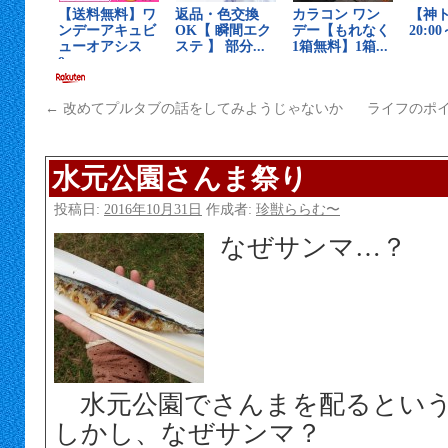
←
改めてプルタブの話をしてみようじゃないか
ライフのポ
水元公園さんま祭り
投稿日:
2016年10月31日
作成者:
珍獣ららむ〜
なぜサンマ…？
水元公園でさんまを配るという
しかし、なぜサンマ？