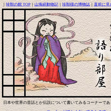
｜
珍獣の館 TOP
｜
山海経動物記
｜
珍獣様の博物誌
｜
直前に見
日本や世界の昔話とか伝説について書いてみるコーナーであ