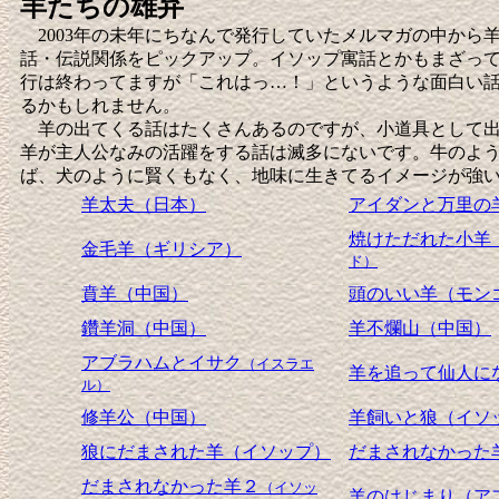
羊たちの雄弁
2003年の未年にちなんで発行していたメルマガの中から
話・伝説関係をピックアップ。イソップ寓話とかもまざっ
行は終わってますが「これはっ…！」というような面白い
るかもしれません。
羊の出てくる話はたくさんあるのですが、小道具として出
羊が主人公なみの活躍をする話は滅多にないです。牛のよ
ば、犬のように賢くもなく、地味に生きてるイメージが強
羊太夫（日本）
アイダンと万里の
焼けただれた小羊
金毛羊（ギリシア）
ド）
賁羊（中国）
頭のいい羊（モン
鑽羊洞（中国）
羊不爛山（中国）
アブラハムとイサク
（イスラエ
羊を追って仙人に
ル）
修羊公（中国）
羊飼いと狼（イソ
狼にだまされた羊（イソップ）
だまされなかった
だまされなかった羊２
（イソッ
羊のはじまり（ア