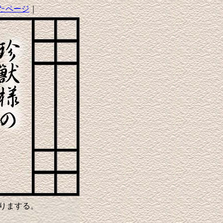
たページ
｜
りまする。