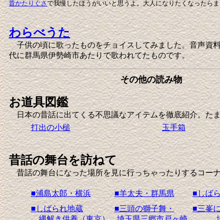
昔かたりぐさ
で我慢したほうがいいと思うよ。大人になりたくなったらま
わらべうた
子供の頃に歌ったものをチョイスしてみました。音声資料あ
代に群馬県伊勢崎市あたりで歌われてたものです。
その他の読み物
お道具図鑑
日本の昔話に出てくる不思議なアイテムを徹底紹介。たま
打出の小槌
玉手箱
昔話の舞台を訪ねて
昔話の舞台になった場所を見に行っちゃったりするコーナ
■浦島太郎・横浜
■羊太夫・群馬県
■しば
■しばられ地蔵
■三頭の獅子舞・
■三峯
縄解き供養（東京）
埼玉県三郷市戸ヶ崎