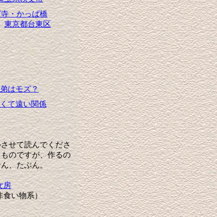
ぱ寺・かっぱ橋
東京都台東区
弟はモズ？
くて遠い関係
させて読んでくださ
たものですが、作るの
せん、たぶん。
女房
非食い物系）