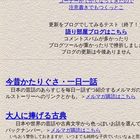
コーナーがでかくなってきたので
注意書きでもつくっとこ
更新をブログでしてみるテスト（終了！
語り部屋ブログはこちら
コメントスパムが多かったり
ブログツールが重かったりで挫折しまし
ブログの更新は今後ありません
今昔かたりぐさ・一日一話
日本の昔話のあらすじを毎日一話ずつ紹介するメルマガの
ルストーリーへのリンクとかも。＞
メルマガ購読はこちら
大人に捧げる古典
日本や世界の昔話や古典文学から色っぽいお話を選んで
バックナンバー。＞
メルマガ購読はこちら
いちおう警告しておきますが、いつまでも純粋な子供でいたいなぁと思