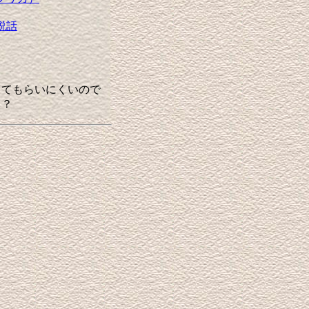
説話
てもらいにくいので
も？