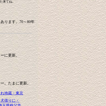
た来てね。
ります。70～80年
ーに更新。
ー。たまに更新。
られ地蔵・東京
に犬借りに・
埼玉県秩父市