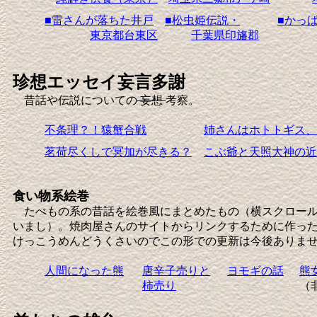
■雷さんが落ちた井戸
■松虫姫伝説・
■かっ
東京都台東区
千葉県印旛郡
珍想エッセイ妄言多謝
昔話や伝説についての
妄想
考察。
不条理？！猿蟹合戦
姉さんはホトトギス、
茗荷尽くしで冥加が尽きる？
こぶ爺と天照大神の近
食い物系絵巻
たべもの系の昔話を絵巻風にまとめたもの（横スクロール
いまし）。焼肉屋さんのサイトからリンクするために作っ
けっこうめんどうくさいのでこの形での更新は今後ありま
人間になった熊
唐辛子売りと
ヨモギの話
熊
柿売り
（