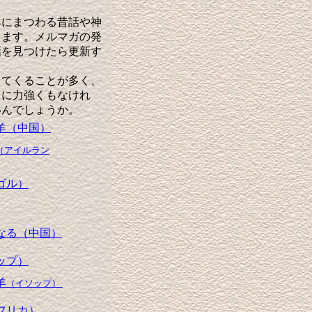
羊にまつわる昔話や神
てます。メルマガの発
話を見つけたら更新す
てくることが多く、
うに力強くもなけれ
いんでしょうか。
羊（中国）
（アイルラン
ゴル）
なる（中国）
ップ）
羊
（イソップ）
フリカ）