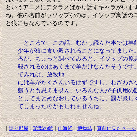
というアニメにデタラメばかり話すキャラがいま
ね。彼の名前がウソップなのは、イソップ寓話の
と狼にちなんでいるのです。
ところで、この話。むかし読んだ本では羊
少年が狼に食い殺されることになってました
ろが、ちょっと調べてみると、イソップの原
殺されるのはあくまで羊だけなんだそうです
てみれば、放牧地
には羊がたくさんいるはずですし、わざわざ
襲うとも思えません。いろんな人が子供用の
としてまとめなおしているうちに、罰が厳し
てしまったのかもしれませんね。
｜
語り部屋
｜
珍獣の館
｜
山海経
｜
博物誌
｜
直前に見たページ