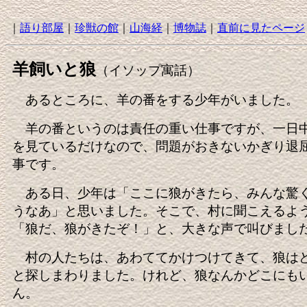
｜
語り部屋
｜
珍獣の館
｜
山海経
｜
博物誌
｜
直前に見たページ
羊飼いと狼
（イソップ寓話）
あるところに、羊の番をする少年がいました。
羊の番というのは責任の重い仕事ですが、一日
を見ているだけなので、問題がおきないかぎり退
事です。
ある日、少年は「ここに狼がきたら、みんな驚
うなあ」と思いました。そこで、村に聞こえるよ
「狼だ、狼がきたぞ！」と、大きな声で叫びまし
村の人たちは、あわててかけつけてきて、狼は
と探しまわりました。けれど、狼なんかどこにも
ん。