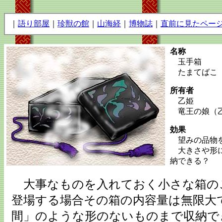
｜
語り部屋
｜
珍獣の館
｜
山海経
｜
博物誌
｜
直前に見たペー
名称
玉手箱
たまてばこ
所有者
乙姫
竜王の娘（乙
効果
望みの品物
大きさや形に
納できる？
大事なものを入れておく小さな箱の
登場する場合その箱の内容量は無限大
間」のような形のないものまで収納で