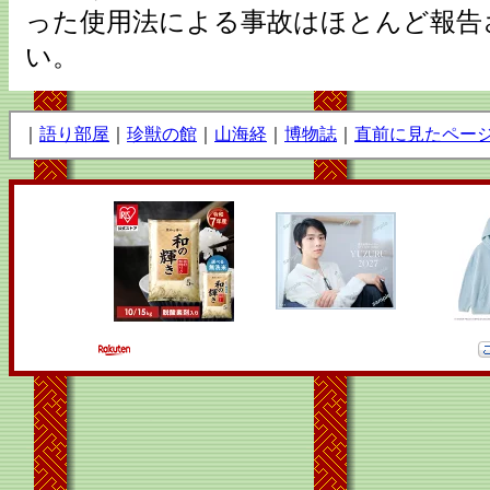
った使用法による事故はほとんど報告
い。
｜
語り部屋
｜
珍獣の館
｜
山海経
｜
博物誌
｜
直前に見たペー