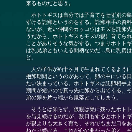
来るものだと思う。
ホトトギスは自分では子育てをせず別の鳥
ずける託卵というのをする。託卵相手の資料
ないが、近い仲間のカッコウはモズを託卵先
うだから、ホトトギスもモズの親に育てられ
ことがありそうな気がする。つまりホトトギ
は乳兄弟ともいえる間柄なのだ…鳥に乳房は
ど。
人の子供が約十ヶ月で生まれてくるように
抱卵期間というのがあって、卵の中にいる日
たい決まっている。ホトトギスは託卵相手よ
期間が短いので真っ先に卵から出てくる。そ
弟の卵を片っ端から蹴落としてしまう。
そうとは知らず、仮親は巣に残ったホトト
を与え続けるのだが、数日もするとホトトギ
が親よりも大きく育ち、それでもまだ口をあ
ねだり続ける。これが心の曲がった弟と、そ