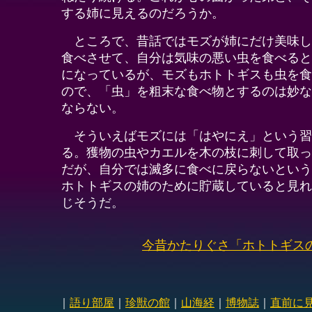
する姉に見えるのだろうか。
ところで、昔話ではモズが姉にだけ美味し
食べさせて、自分は気味の悪い虫を食べると
になっているが、モズもホトトギスも虫を食
ので、「虫」を粗末な食べ物とするのは妙な
ならない。
そういえばモズには「はやにえ」という習
る。獲物の虫やカエルを木の枝に刺して取っ
だが、自分では滅多に食べに戻らないという
ホトトギスの姉のために貯蔵していると見れ
じそうだ。
今昔かたりぐさ「ホトトギス
｜
語り部屋
｜
珍獣の館
｜
山海経
｜
博物誌
｜
直前に