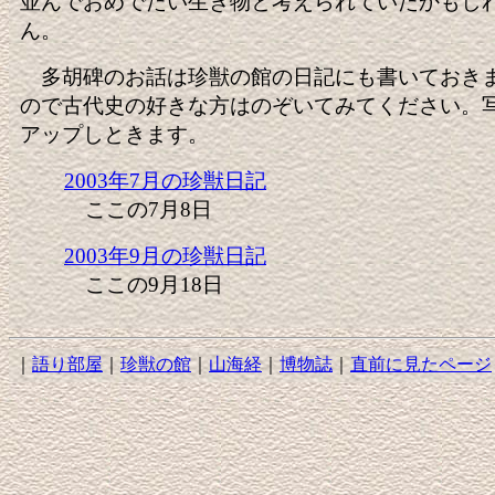
並んでおめでたい生き物と考えられていたかもし
ん。
多胡碑のお話は珍獣の館の日記にも書いておき
ので古代史の好きな方はのぞいてみてください。
アップしときます。
2003年7月の珍獣日記
ここの7月8日
2003年9月の珍獣日記
ここの9月18日
｜
語り部屋
｜
珍獣の館
｜
山海経
｜
博物誌
｜
直前に見たページ