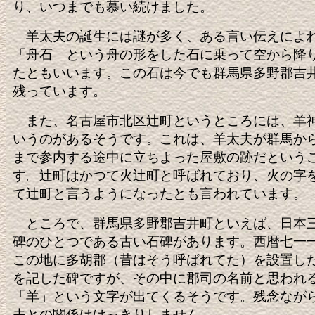
り、いつまでも慕い続けました。
羊太夫の誕生には謎が多く、ある言い伝えによ
「舟石」という舟の形をした石に乗って空から降
たともいいます。この石は今でも群馬県多野郡吉
残っています。
また、名古屋市北区辻町というところには、羊
いうのがあるそうです。これは、羊太夫が群馬か
まで参内する途中に立ちよった屋敷の跡だという
す。辻町はかつて火辻町と呼ばれており、火の字
て辻町と言うようになったとも言われています。
ところで、群馬県多野郡吉井町といえば、日本
碑のひとつである古い石碑があります。西暦七一
この地に多胡郡（昔はそう呼ばれてた）を設置し
を記した碑ですが、その中に郡司の名前と思われ
「羊」という文字が出てくるそうです。残念なが
夫との関係ははっきりしません。