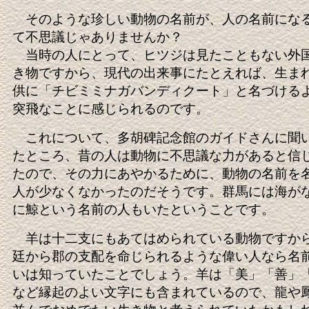
そのような珍しい動物の名前が、人の名前にな
て不思議じゃありませんか？
当時の人にとって、ヒツジは見たこともない外
き物ですから、現代の出来事にたとえれば、生ま
供に「チビミミナガバンディクート」と名づける
突飛なことに感じられるのです。
これについて、多胡碑記念館のガイドさんに聞
たところ、昔の人は動物に不思議な力があると信
たので、その力にあやかるために、動物の名前を
人が少なくなかったのだそうです。群馬には海が
に鯨という名前の人もいたということです。
羊は十二支にもあてはめられている動物ですか
廷から郡の支配を命じられるような偉い人なら名
いは知っていたことでしょう。羊は「美」「善」
など縁起のよい文字にも含まれているので、龍や