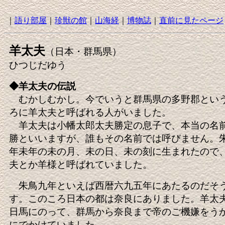
｜
語り部屋
｜
珍獣の館
｜
山海経
｜
博物誌
｜
直前に見たページ
羊太夫
（日本・群馬県）
ひつじだゆう
◆羊太夫の伝説
むかしむかし。今でいうと群馬県の多野郡とい
ろに羊太夫と呼ばれる人がいました。
羊太夫は小幡太郎太夫勝定の息子で、本当の名
勝といいますが、誰もその名前では呼びません。
年未年の未の月、未の日、未の刻に生まれたので
夫とか羊様と呼ばれていました。
朱鳥九年といえば西暦六九五年にあたるのだそ
す。このころ日本の都は奈良にありました。羊太
日馬にのって、群馬から奈良まで帝のご機嫌をう
にでかけていました。