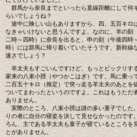
群馬から奈良までといったら直線距離にして何
らいでしょうね？
途中に険しい山もありますから、四、五百キロ
なきゃいけないと思うんですよ。なのに、羊の刻
二時～四時）に奈良を出ると、申の刻（午後四時
時）には群馬に帰り着いていたそうです。新幹線
速さでしょう？
羊太夫もすごいんですけど、もっとビックリす
家来の八束小脛（やつかこはぎ）です。馬に乗っ
二百五十キロ（推定）で突っ走る羊太夫のあとを
ついてまわったというのですよ。これはもうただ
ありません。
実際のところ、八束小脛は謎の多い童子でした
りの者に自分の寝姿を決して見せなかったのです
ろん、主である羊太夫も童子が寝ているところを
とがありません。