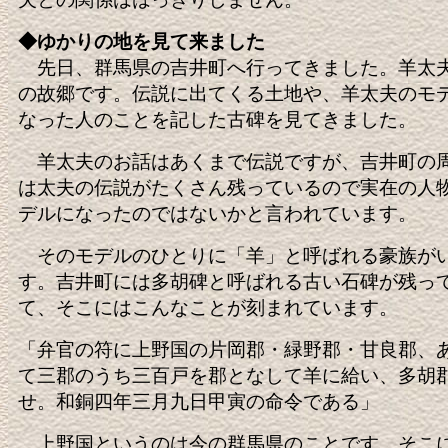
◆ゆかりの地を見て来ました
先日、群馬県の吉井町へ行ってきました。羊太
の故郷です。伝説に出てくる土地や、羊太夫のモ
なった人のことを記した古碑を見てきました。
羊太夫のお話はあくまで伝説ですが、吉井町の
は太夫の伝説がたくさん残っているので実在の人
デルになったのではないかと言われています。
そのモデルのひとりに「羊」と呼ばれる豪族が
す。吉井町には多胡碑と呼ばれる古い石碑が残っ
て、そこにはこんなことが刻まれています。
「弁官の符に上野国の片岡郡・緑野郡・甘良郡、
て三郡のうち三百戸を郡となして羊に給い、多胡
せ。和銅四年三月九日甲寅の命令である」
上野国というのは今の群馬県のことです。そこ