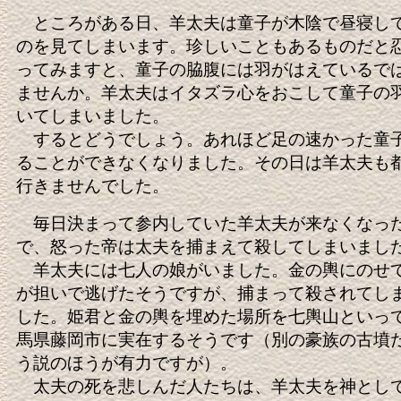
ところがある日、羊太夫は童子が木陰で昼寝し
のを見てしまいます。珍しいこともあるものだと
ってみますと、童子の脇腹には羽がはえているで
ませんか。羊太夫はイタズラ心をおこして童子の
いてしまいました。
するとどうでしょう。あれほど足の速かった童
ることができなくなりました。その日は羊太夫も
行きませんでした。
毎日決まって参内していた羊太夫が来なくなっ
で、怒った帝は太夫を捕まえて殺してしまいまし
羊太夫には七人の娘がいました。金の輿にのせ
が担いで逃げたそうですが、捕まって殺されてし
した。姫君と金の輿を埋めた場所を七輿山といっ
馬県藤岡市に実在するそうです（別の豪族の古墳
う説のほうが有力ですが）。
太夫の死を悲しんだ人たちは、羊太夫を神とし