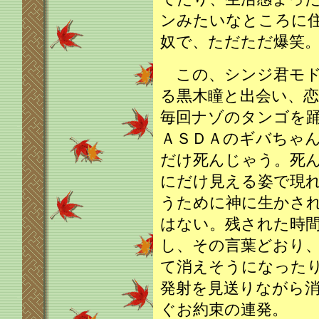
ンみたいなところに
奴で、ただただ爆笑
この、シンジ君モド
る黒木瞳と出会い、
毎回ナゾのタンゴを
ＡＳＤＡのギバちゃ
だけ死んじゃう。死
にだけ見える姿で現
うために神に生かさ
はない。残された時
し、その言葉どおり
て消えそうになった
発射を見送りながら
ぐお約束の連発。