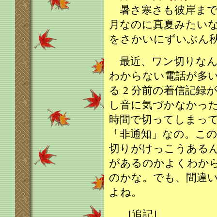
暑さ寒さも彼岸まで
月なのに真夏みたい
をさかいにずいぶん
最近、ワン切りなん
わからない電話が多
る 2 分前の着信記
し音に気づかなかっ
時間で切ってしまっ
「非通知」なの。こ
切りがけっこうある
があるのかよくわか
のかな。でも、間違
よね。
[追記]