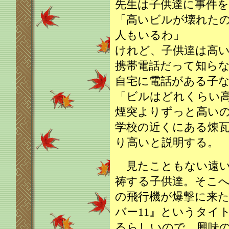
先生は子供達に事件
「高いビルが壊れた
人もいるわ」
けれど、子供達は高
携帯電話だって知ら
自宅に電話がある子
「ビルはどれくらい
煙突よりずっと高い
学校の近くにある煉
り高いと説明する。
見たこともない遠い
祷する子供達。そこ
の飛行機が爆撃に来
バー11』というタイ
るらしいので、興味