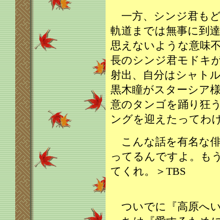
一方、シンジ君もど
軌道までは無事に到
思えないような意味
長のシンジ君モドキ
射出、自分はシャト
黒木瞳がスターシア
意のタンゴを踊り狂
ングを迎えたってわ
こんな話を有名な俳
ってるんですよ。も
てくれ。＞TBS
ついでに『高原へい