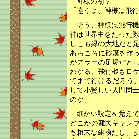
「神様の罰？」
「違うよ、神様は飛
そう、神様は飛行機
神は世界中をたった
しこも緑の大地だと
あちこちに砂漠を作
がアラーの足場だと
わかる。飛行機もロ
てまで行けるだろう
して小賢しい人間同
のか。
細かい設定を覚えて
どこかの難民キャン
も粗末な建物だし、