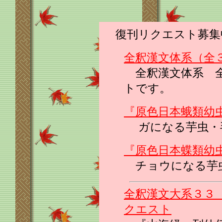
復刊リクエスト募集
全釈漢文体系（全
全釈漢文体系 全
トです。
『原色日本蛾類幼
ガになる芋虫・
『原色日本蝶類幼
チョウになる芋
全釈漢文大系３３
クエスト