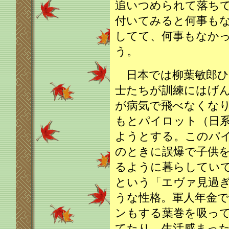
追いつめられて落ち
付いてみると何事も
してて、何事もなか
う。
日本では柳葉敏郎ひ
士たちが訓練にはげ
が病気で飛べなくな
もとパイロット（日
ようとする。このパイ
のときに誤爆で子供
るように暮らしてい
という「エヴァ見過
うな性格。軍人年金で
ンもする葉巻を吸っ
てたり、生活感まっ