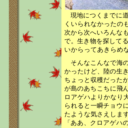
現地につくまでに道
くいられなかったの
次から次へいろんな
で。生き物を探して
いからってあきらめ
そんなこんなで海の
かったけど、陸の生
ちょっと収穫だった
が島のあちこちに飛
ロアゲハよりかなり
られると一瞬チョウ
たような気さえしま
「ああ、クロアゲハ