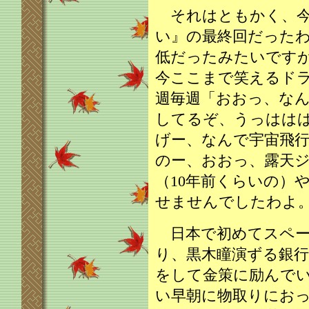
それはともかく、今
い』の最終回だった
低だったみたいです
今ここまで笑えるド
週毎週「おおっ、な
してるぞ、うっはは
げー、なんで宇宙飛
のー、おおっ、露天
（10年前くらいの）
せませんでしたわよ
日本で初めてスペー
り、黒木瞳演ずる銀
をして金策に励んで
い早朝に物取りにお