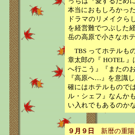
っちは『愛するため
本当におもしろかっ
ドラマのリメイクら
を経営難でつぶした
岳の高原で小さなホ
TBS ってホテルも
章太郎の『 HOTEL
へ行こう』『またの
『高原へ…』を意識
確にはホテルもので
ル・シェフ』なんか
い入れでもあるのか
９月９日
新暦の重陽