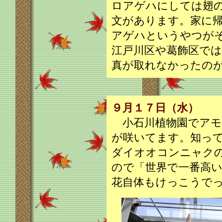
ロアゲハにしては翅
文があります。家に
アゲハというやつが
江戸川区や葛飾区で
真が取れなかったの
９月１７日（水）
小石川植物園でアモ
が咲いてます。知っ
ダイオオコンニャク
ので「世界で一番高
花自体もけっこうで