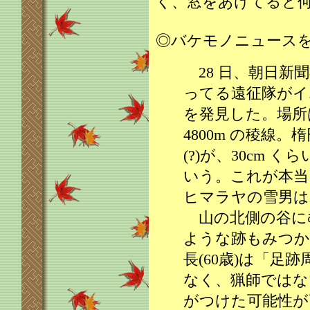
く、窓をあけてると
◎バケモノニュース
28 日、朝日新
ってる遠征隊がイ
を発見した。場所
4800m の稜線。
(?)が、30cm く
いう。これが本当
ヒマラヤの雪男は
山の北側の谷に
ような跡もみつか
長(60歳)は「足
なく、猟師ではな
がつけた可能性が