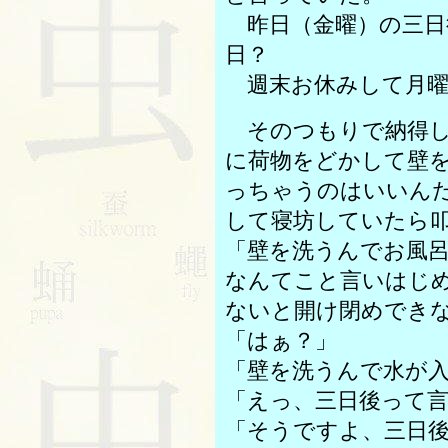
昨日（金曜）の三日
日？
週末お休みして月曜
そのつもりで納得し
に荷物をどかして壁
っちゃうのはいいん
して寝坊していたら
「壁を洗うんでお風
なんてこと言いはじ
ないと開け閉めでき
「はぁ？」
「壁を洗うんで水が
「えっ、三日後って
「そうですよ、三日