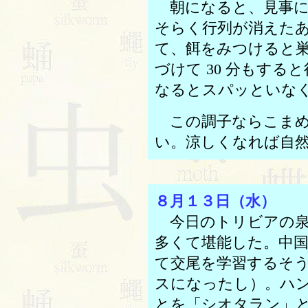
朝になると、見事に
そらく行列が消えた
て、餌をみつけると
づけて 30 分もす
なるとスパッといな
この調子ならこまめ
い。涼しくなれば自
８月１３日（水）
今日のトリビアの泉
多くて堪能した。中
て交尾を学習するそ
スになったし）。ハ
とを「シオタラン」