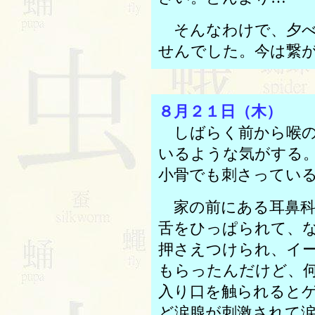
そんなわけで、夕べ
せんでした。今は繋
８月２１日（木）
しばらく前から喉の
いるような気がする
小骨でも刺さってい
家の前にある耳鼻科
舌をひっぱられて、
押さえつけられ、イ
もらったんだけど、
入り口を触られると
ど涙腺が刺激されて