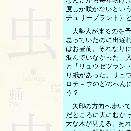
なんだから毎年咲け
度しか咲かないとい
チュリープラント）
大勢人が来るのを予
思っていたのに出遅
はお昼前。それなり
混んでいなかった。入場
と「リュウゼツラン
り紙があった。リュ
ロチョウのどのへん
う？
矢印の方向へ歩いて
だところに天にむか
大な木が見える。あ