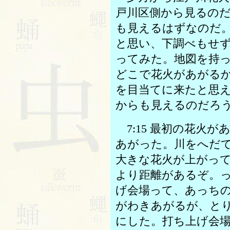
戸川区側から見るの
も見えるはずなのだ
と思い、下調べもせ
ってみた。地図を持
どこで花火があがる
を目当てに来たと思
からも見えるのだろ
7:15 最初の花火
あがった。川をへだ
大きな花火が上がっ
より距離があるぞ。
げ会場って、あっち
がわきあがるが、と
にした。打ち上げ会