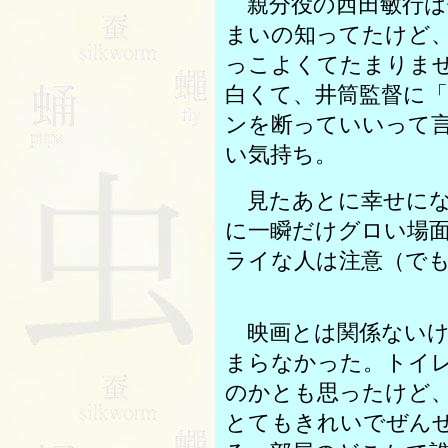
親分役の西田敏行は
まいの知ってたけど
っこよくてたまりま
白くて、井筒監督に
ンを断っていいって
い気持ち。
見たあとに幸せにな
に一瞬だけグロい場
ライな人は注意（で
映画とは関係ないけ
まらなかった。トイ
のかとも思ったけど
とてもきれいでぜん