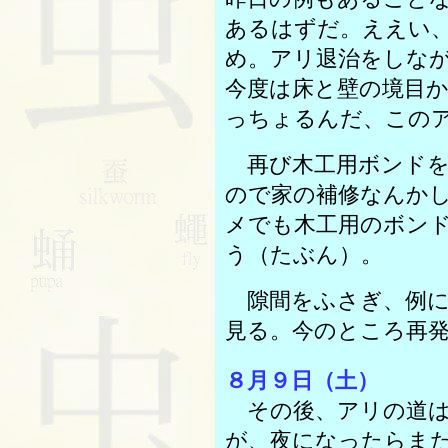
あるはずだ。ええい
め。アリ退治をしな
今度は床と壁の境目
っちょるんだ、この
再び木工用ボンドを
ので家の補修なんか
メでも木工用のボン
う（たぶん）。
隙間をふさぎ、例に
見る。今のところ再
８月９日（土）
その後、アリの道は
が、夜になったらま