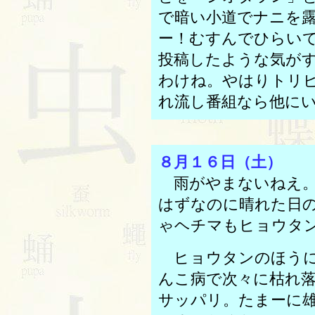
で暗い小道でナニを
ー！むすんでひらい
投稿したような気が
わけね。やはりトリ
れ流し番組なら他に
８月１６日（土）
雨がやまないねえ。
はずなのに晴れた日
ゃヘチマもヒョウタ
ヒョウタンのほうに
んこ病で次々に枯れ
サッパリ。たまーに