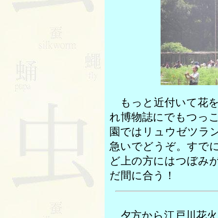
もっと近付いて花を
れ博物誌にでもつっ
園ではリュウゼツラ
急いでどうぞ。すで
ど上の方にはつぼみ
だ間に合う！
夕方から江戸川花火