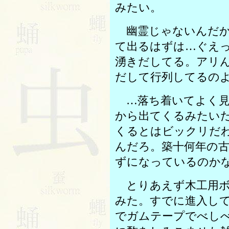
みたい。
幽霊じゃないんだか
て出るはずは…ぐえ
湧きだしてる。アリ
だして行列してるの
…落ち着いてよく見
から出てくるみたい
くるとはビックリだ
んだろ。築十何年の
ずになっているのか
とりあえず木工用ボ
みた。すでに進入し
でガムテープでべし