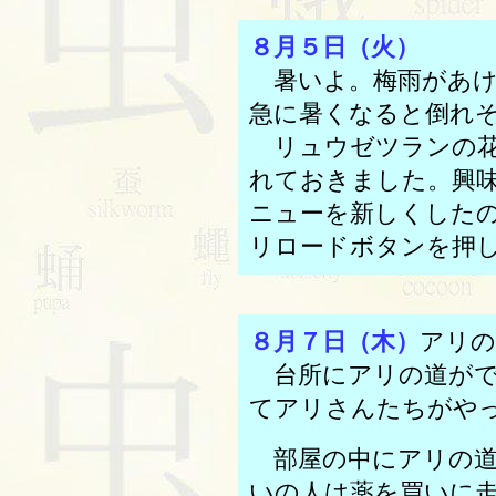
８月５日（火）
暑いよ。梅雨があけ
急に暑くなると倒れ
リュウゼツランの
れておきました。興
ニューを新しくした
リロードボタンを押
８月７日（木）
アリの
台所にアリの道がで
てアリさんたちがや
部屋の中にアリの道
いの人は薬を買いに