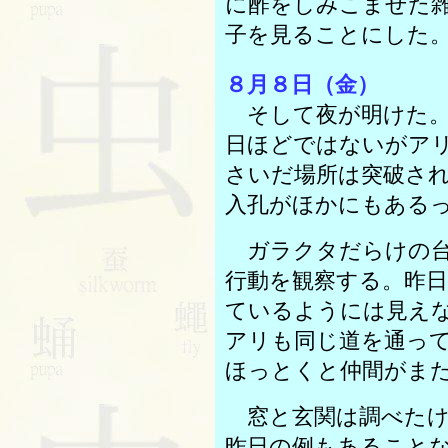
に酢をしみこませた
子を見ることにした
８月８日（金）
そして夜が明けた。
日ほどではないがア
さいだ場所は突破さ
入孔がほかにもある
ガラクタだらけの台
行動を観察する。昨
ているようには見え
アリも同じ道を通っ
ほっとくと仲間がま
窓と玄関は調べたけ
昨日の例もあること