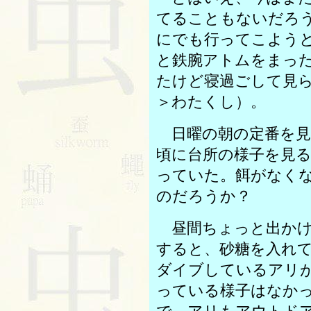
てることもないだろ
にでも行ってこよう
と鉄腕アトムをまっ
たけど寝過ごして見
＞わたくし）。
日曜の朝の定番を見
頃に台所の様子を見
っていた。餌がなく
のだろうか？
昼間ちょっと出かけ
すると、砂糖を入れ
ダイブしているアリ
っている様子はなか