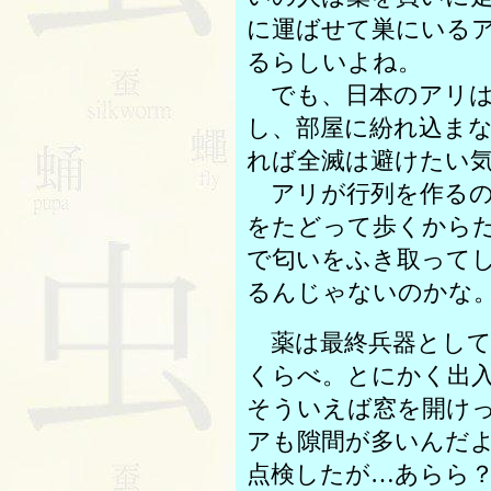
に運ばせて巣にいる
るらしいよね。
でも、日本のアリは
し、部屋に紛れ込ま
れば全滅は避けたい
アリが行列を作るの
をたどって歩くから
で匂いをふき取って
るんじゃないのかな
薬は最終兵器として
くらべ。とにかく出
そういえば窓を開け
アも隙間が多いんだ
点検したが…あらら