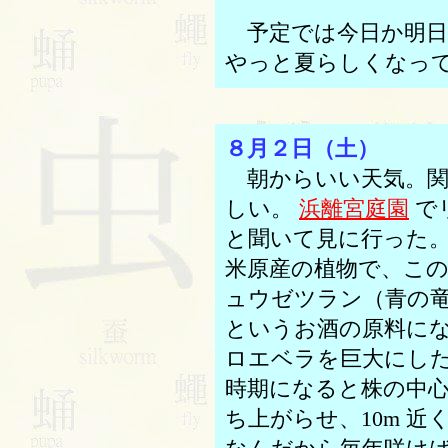
予定では今日か明日
やっと夏らしくなっ
８月２日（土）
朝からいい天気。関
しい。
浜離宮庭園
で
と聞いて見に行った
米原産の植物で、こ
ュウゼツラン（青の
というお酒の原料に
ロエベラを巨大にし
時期になると株の中
ち上がらせ、10m 