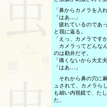
「鼻からカメラを入
「はあ…」
疲れているのであっ
と我に返る。
「えっ、カメラです
カメラってどんなん
のは勘弁だぞ。
「痛くないから大丈
「はあ…」
それから鼻の穴に麻
ュされて、カメラら
も細い内視鏡で、た
た。