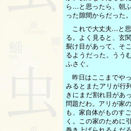
ら…と思ったら、朝
った隙間からだった
これで大丈夫…と思
る。よく見ると、玄
裂け目があって、そ
るようだった。うう
ふさぐ。
昨日はここまでやっ
みるとまたアリが行
きにまだ割れ目があ
問題だわ。アリが家
も、家自体がものす
く。この家のために
巻き上げられるんだ