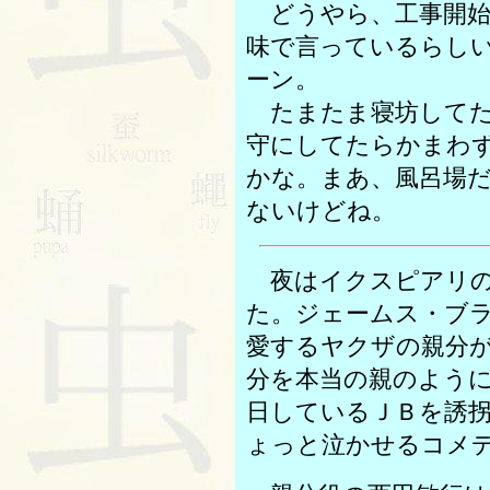
どうやら、工事開始
味で言っているらし
ーン。
たまたま寝坊してた
守にしてたらかまわ
かな。まあ、風呂場
ないけどね。
夜はイクスピアリの
た。ジェームス・ブ
愛するヤクザの親分
分を本当の親のよう
日しているＪＢを誘
ょっと泣かせるコメ