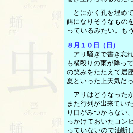
とにかく孔を埋めて
餌になりそうなもの
っているみたい。も
８月１０日（日）
アリ騒ぎで書き忘れ
も横殴りの雨が降っ
の笑みをたたえて居
夏といった上天気だ
アリはどうなったか
また行列が出来てい
り口がみつからない
っかけておいたコン
っていないので油断