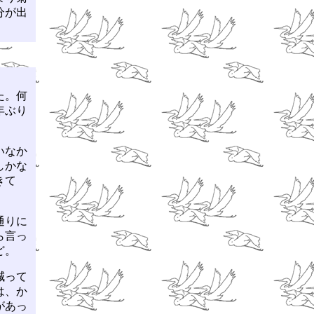
分が出
た。何
年ぶり
いなか
しかな
きて
通りに
ら言っ
ど。
減って
は、か
があっ