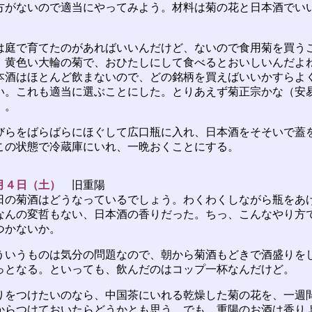
がないので適当にやってみよう。材料は菊の花と日本酒でい
庭で育てたのがあればいいんだけど、ないので食用菊を買う
。黄色い大輪の菊で、おひたしにして食べるとおいしいんだよ
酒はほとんど飲まないので、どの銘柄を買えばいいかすらよ
い。これも適当に選ぶことにした。とりあえず菊正宗かな（安
）。
らをばらばらにほぐして広口瓶に入れ、日本酒をそそいで蓋
この状態で冷蔵庫にいれ、一晩おくことにする。
月４日（土）
旧重陽
の菊酒はどうなっているでしょう。わくわくしながら瓶をあ
なんの変哲もない、日本酒の香りだった。ちっ、こんなやり方
つかないか。
いうものは気分の問題なので、朝から菊酒もどきで酒盛りを
っとなる。といっても、飲んだのはコップ一杯なんだけど。
をつけたいのなら、中国茶にいれる乾燥した菊の花を、一週
からつけておいたらどうかとも思う。でも、重陽のお酒は香り