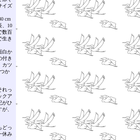
サイズ
 cm
、10
で数百
で生き
面白か
の付き
、カツ
ぶつか
それっ
ックア
記がひ
すが、
。
もどっ
一休み