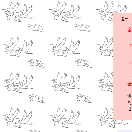
復刊リ
全
『
『
全
『
達
た
は