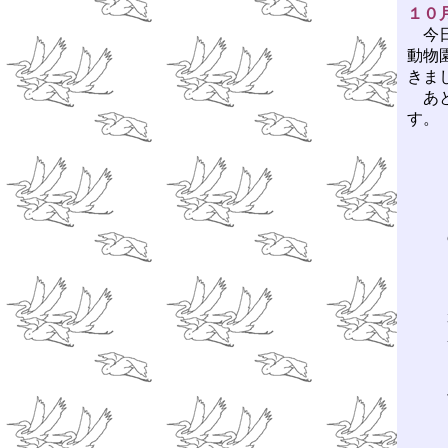
１０
今日
動物
きま
あと
す。