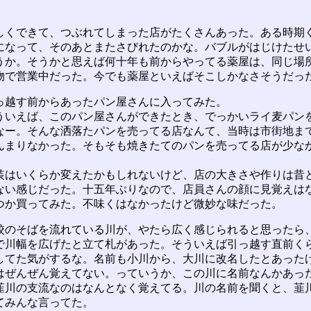
くできて、つぶれてしまった店がたくさんあった。ある時期
になって、そのあとまたさびれたのかな。バブルがはじけたせ
うか。そうかと思えば何十年も前からやってる薬屋は、同じ場
物で営業中だった。今でも薬屋といえばそこしかなさそうだっ
越す前からあったパン屋さんに入ってみた。
いえば、このパン屋さんができたとき、でっかいライ麦パン
なー。そんな洒落たパンを売ってる店なんて、当時は市街地ま
んまりなかった。そもそも焼きたてのパンを売ってる店が少な
はいくらか変えたかもしれないけど、店の大きさや作りは昔
ない感じだった。十五年ぶりなので、店員さんの顔に見覚えは
つか買ってみた。不味くはなかったけど微妙な味だった。
のそばを流れている川が、やたら広く感じられると思ったら
で川幅を広げたと立て札があった。そういえば引っ越す直前く
してた気がするな。名前も小川から、大川に改名したとあった
はぜんぜん覚えてない。っていうか、この川に名前なんかあっ
韮川の支流なのはなんとなく覚えてる。川の名前を聞くと、韮
てみんな言ってた。