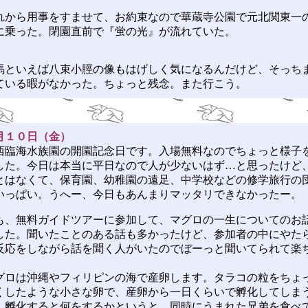
から用事をすませて、お約束なので華蔵寺公園で元北関東一
に乗った。閉園直前で『蛍の光』が流れていた。
といえば八束小脛の像もはげしく気になるんだけど、そっち
ている暇がなかった。ちょっと残念。また行こう。
月１０日（金）
臨海水族園の開園記念日です。入場無料なのでちょっと様子
した。今日は本当に平日なので人が少ないはず…と思ったけど
とはなくて、保育園、幼稚園の遠足、中学校などの修学旅行の
いっぱい。うへー、今日もあんまりマッタリできなかったー。
、無料ガイドツアーに参加して、マグロの一生についてのお
した。聞いたことのある話も多かったけど、参加者の中にやた
反応をしながら話を聞く人がいたのでぼーっと聞いてられて楽
。
ロは沖縄やフィリピンの海で産卵します。タラコの粒をちょ
くしたような小さな卵で、産卵から一日くらいで孵化してしま
。孵化すると何をするかというと、同時にうまれた兄弟を食べ