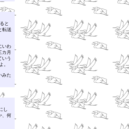
なると
と転送
にいわ
三カ月
ていう
てよ。
いみた
にし
か、何