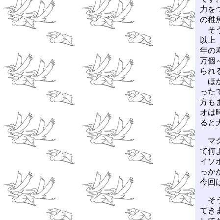
力を
の稚
そう
以上
年の
万個
られ
ほか
った
方も
オは
ると
マグ
て何
イソ
っか
今回
そう
てき