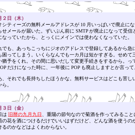
月２日（木）
シティーズの無料メールアドレスが 10 月いっぱいで廃止に
らせメールが届いた。ずいぶん前に SMTP が廃止になって受信
になっていたから、とっくにメインでは使わなくなっていた。
でも、あっちこっちにジオのアドレスで登録してあるから急
も困ってしまう。いくらなんでも一カ月は短かすぎる。せめて
い猶予をくれ。その間に思いだして変更手続きをするから。っ
POP だけになった時に、一年後に POP も廃止しますとか言っ
、それでも長持ちしたほうかな。無料サービスはどこも苦し
から。
月３日（金）
日は
旧暦の九月九日
、重陽の節句なので菊酒を作ってみること
菊の花を酒につけるだけでいいはずだけど、どんな酒を使うの
けるのかなどはよくわからない。