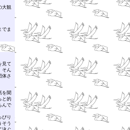
の大観
までま
を見て
、そん
団体さ
話を聞
らと的
ちんで
っぴり
うそう
て泳ぐ