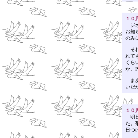
１０
ジオ
お知
のみ
それ
れて
くら
か、
まあ
いだ
１０
明
た。
日つ