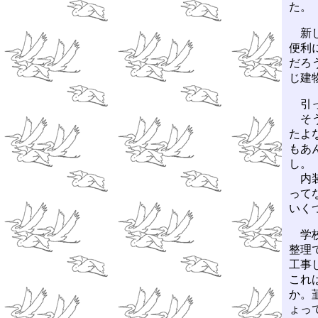
た。
新し
便利
だろ
じ建
引っ
そう
たよ
もあ
し。
内装
って
いく
学校
整理
工事
これ
か。
ょっ