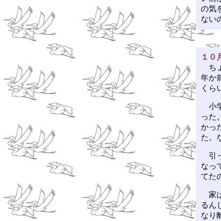
の気
ない
１０
ちょ
年か
くら
小学
った
かっ
た。
引っ
なっ
てた
家は
るん
なり