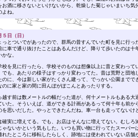
をお酒に移さないといけないから、乾燥した菊じゃいまいち気
のよね。
月５日（日）
っとついでがあったので、群馬の昔すんでいた町を見に行っ
前に車で通り抜けたことはあるんだけど、降りて歩いたのは十
いかな。
校を見に行ったら、学校そのものは想像以上に昔と変わって
。でも、あたりの様子はすっかり変わってた。昔は荒野と団地
たのに、今は新しい家がたくさん建って、でっかい公園までで
なのに家と家の間に田んぼがぽこんとあったりする。
越す前は数メートルの幅だった道が、何十メートルもある大
ていた。そういえば、道ができる計画があるって何十年も前か
のを思いだした。やっとできたんだね。車一台も走ってないけ
確実に増えてる。でも、お店はそんなに増えてない。むしろ
じゃないかという気もした。いつも買い物に行ってたスーパー
離れたところに移転したらしく、跡地には使われていない店舗