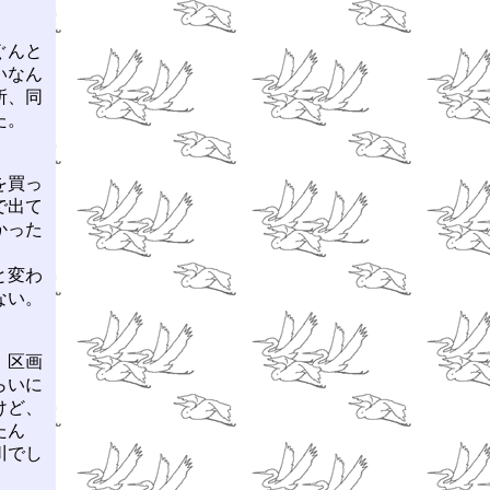
ぐんと
いなん
所、同
た。
を買っ
で出て
かった
と変わ
ない。
、区画
らいに
けど、
たん
川でし