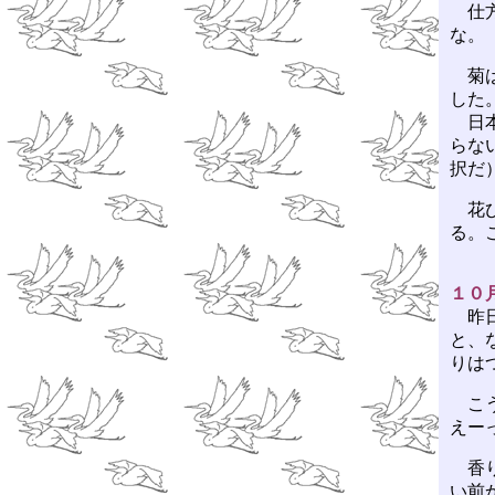
仕方
な。
菊は
した
日本
らな
択だ
花び
る。
１０
昨日
と、
りは
こう
えー
香り
い前