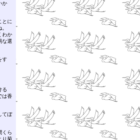
いか
ことに
ね。
くわか
易な選
をす
ける
では香
してぼ
間くら
より菊