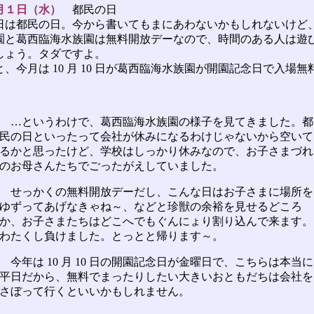
月１日（水）
都民の日
は都民の日。今から書いてもまにあわないかもしれないけど
園と葛西臨海水族園は無料開放デーなので、時間のある人は遊
しょう。タダですよ。
、今月は 10 月 10 日が葛西臨海水族園が開園記念日で入場無
…というわけで、葛西臨海水族園の様子を見てきました。都
民の日といったって会社が休みになるわけじゃないから空いて
るかと思ったけど、学校はしっかり休みなので、お子さまづれ
のお母さんたちでごったがえしていました。
せっかくの無料開放デーだし、こんな日はお子さまに場所を
ゆずってあげなきゃね～、などと珍獣の余裕を見せるどころ
か、お子さまたちはどこへでもぐんにょり割り込んで来ます。
わたくし負けました。とっとと帰ります～。
今年は 10 月 10 日の開園記念日が金曜日で、こちらは本当に
平日だから、無料でまったりしたい大きいおともだちは会社を
さぼって行くといいかもしれません。