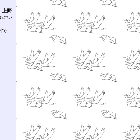
、上野
びにい
料で