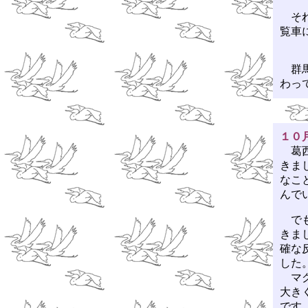
それ
覧車
群馬
わっ
１０
葛西
きま
なこ
んで
でも
きま
確な
した
マグ
大き
です