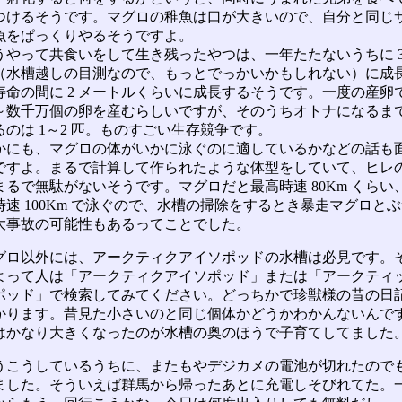
つけるそうです。マグロの稚魚は口が大きいので、自分と同じ
魚をぱっくりやるそうですよ。
やって共食いをして生き残ったやつは、一年たたないうちに 30
（水槽越しの目測なので、もっとでっかいかもしれない）に成長
寿命の間に 2 メートルくらいに成長するそうです。一度の産卵
～数千万個の卵を産むらしいですが、そのうちオトナになるま
るのは 1～2 匹。ものすごい生存競争です。
にも、マグロの体がいかに泳ぐのに適しているかなどの話も
ですよ。まるで計算して作られたような体型をしていて、ヒレ
まるで無駄がないそうです。マグロだと最高時速 80Km くらい
時速 100Km で泳ぐので、水槽の掃除をするとき暴走マグロと
大事故の可能性もあるってことでした。
ロ以外には、アークティクアイソポッドの水槽は必見です。
よって人は「アークティクアイソポッド」または「アークティ
ポッド」で検索してみてください。どっちかで珍獣様の昔の日
かります。昔見た小さいのと同じ個体かどうかわかんないんで
はかなり大きくなったのが水槽の奥のほうで子育てしてました
こうしているうちに、またもやデジカメの電池が切れたので
ました。そういえば群馬から帰ったあとに充電しそびれてた。