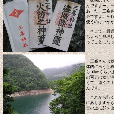
家来のＴが、
んですよー。
あーた、三峯
身ですよ。そ
使うのはいか
そこで、最近
ちょっと無理
ってことにな
三峯さんは秩
体的に言うと
ら10kmくら
の写真は秩父
くて、遠くの
んです。
これから行く
にありますか
雲の上に顔を