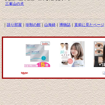
三峯山の犬
｜
語り部屋
｜
珍獣の館
｜
山海経
｜
博物誌
｜
直前に見たページ