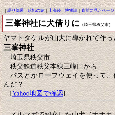
｜
語り部屋
｜
珍獣の館
｜
山海経
｜
博物誌
｜
直前に見たページ
三峯神社に犬借りに
（埼玉県秩父市）
ヤマトタケルが山犬に導かれて作っ
三峯神社
埼玉県秩父市
秩父鉄道秩父本線三峰口から
バスとかロープウェイを使って…
んだ？
[
Yahoo地図で確認
]
メルマガで紹介した山犬（オオカ