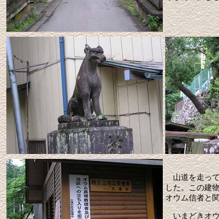
山道を走って
した。この建
オウム信者と関
いまどきオウ