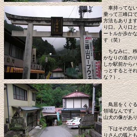
車持ってない
乗って三峰口
方法もありま
り口。入り口
ートルか歩か
す（笑）
ちなみに、秩
かなりの道の
しか駅前から
っとするとそ
な？）。
鳥居をくぐる
領域なんです
山犬の像があ
下はその拡大
りさんの狐と