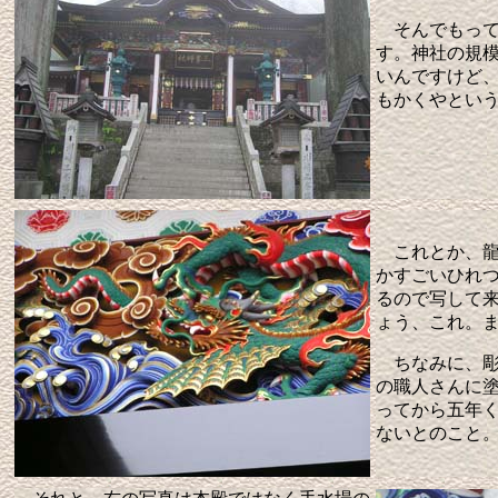
そんでもって
す。神社の規
いんですけど
もかくやとい
これとか、龍
かすごいひれ
るので写して
ょう、これ。
ちなみに、彫
の職人さんに
ってから五年
ないとのこと