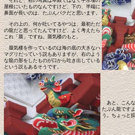
それと、右の写真は本殿ではなく手水場の
屋根にいたものなんですけど、下の、半端に
鼻面が長いのは、たぶんバクだと思います。
その上の、何か吐いてるやつは、最初ただ
の龍だと思ってたんですけど、よく考えたら
これ「蜃」ですね。蜃気楼のもと。
蜃気楼を作っているのは海の底の大きなハ
マグリだっていう説もありますが、右のよう
な龍の形をしたものが口から吐き出している
という説もあるそうです。
あと、こんな
たぶん龍です
う。ちょっと