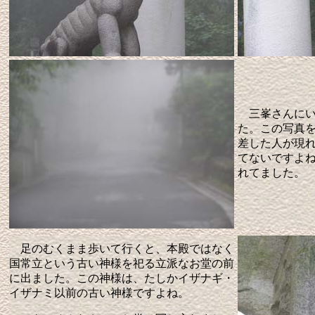
三峯さんにい
た。この写真
差した人が現
てないですよ
れてました。
足のむくまま歩いて行くと、本殿ではなく
国常立という古い神様を祀る立派なお堂の前
に出ました。この神様は、たしかイザナギ・
イザナミ以前の古い神様ですよね。