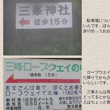
駐車場につい
いんです。ほ
歩15分…うお
ロープウエイ
た降りてから
いらしいです
三峯さんは高
どってるとか
人はちょっと