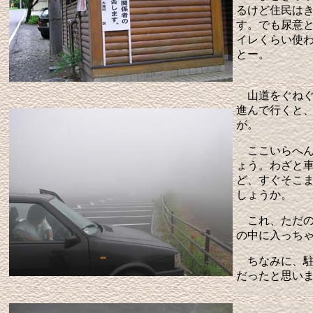
るけど住民は
す。でも尿意
イレくらい使
とー。
山道をぐねぐ
進んで行くと
が。
ここいらへん
ょう。わざと
ど、すぐそこ
しょうか。
これ、ただの
の中に入っち
ちなみに、駐車
だったと思い