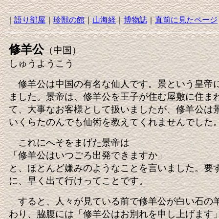
｜
語り部屋
｜
珍獣の館
｜
山海経
｜
博物誌
｜
直前に見たページ
修羊公
（中国）
しゅうようこう
修羊公は中国の有名な仙人です。景という皇帝
ました。景帝は、修羊公を王子が住む屋敷に住ま
て、大事なお客様として扱いましたが、修羊公は
いくらたのんでも仙術を教えてくれませんでした
これにへそをまげた景帝は
「修羊公はいつごろ出発できますか」
と、ほとんど嫌みのようなことを言いました。要
に、早く出て行けってことです。
すると、人々が見ている前で修羊公が白い石の
わり、脇腹には「修羊公はお別れを申し上げます