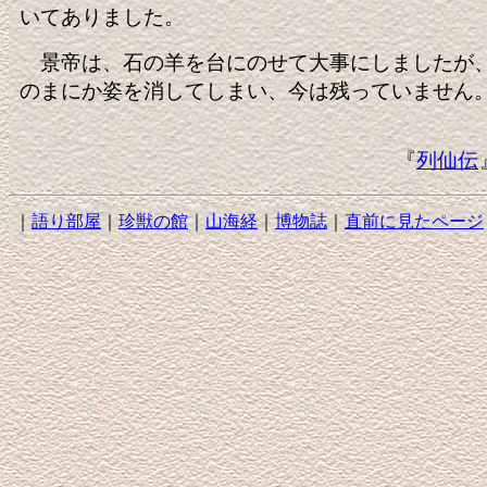
いてありました。
景帝は、石の羊を台にのせて大事にしましたが
のまにか姿を消してしまい、今は残っていません
『
列仙伝
｜
語り部屋
｜
珍獣の館
｜
山海経
｜
博物誌
｜
直前に見たページ