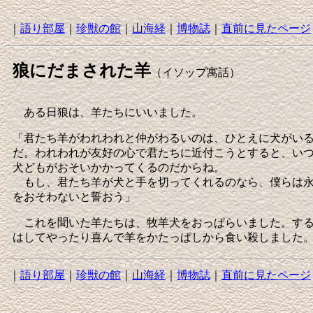
｜
語り部屋
｜
珍獣の館
｜
山海経
｜
博物誌
｜
直前に見たページ
狼にだまされた羊
（イソップ寓話）
ある日狼は、羊たちにいいました。
「君たち羊がわれわれと仲がわるいのは、ひとえに犬がい
だ。われわれが友好の心で君たちに近付こうとすると、い
犬どもがおそいかかってくるのだからね。
もし、君たち羊が犬と手を切ってくれるのなら、僕らは
をおそわないと誓おう」
これを聞いた羊たちは、牧羊犬をおっぱらいました。す
はしてやったり喜んで羊をかたっぱしから食い殺しました
｜
語り部屋
｜
珍獣の館
｜
山海経
｜
博物誌
｜
直前に見たページ