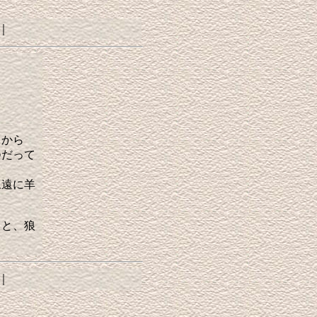
｜
るから
つだって
永遠に羊
ると、狼
。
｜