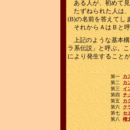
ある人が、初めて見た
たずねられた人は、
(B)の名前を答えてし
それからＡはＢと呼
上記のような基本構
ラ系伝説」と呼ぶ。こ
により発生すること
第一
カ
第二
カ
第三
イ
第四
チ
第五
カ
第六
ク
第七
セ
第八
権