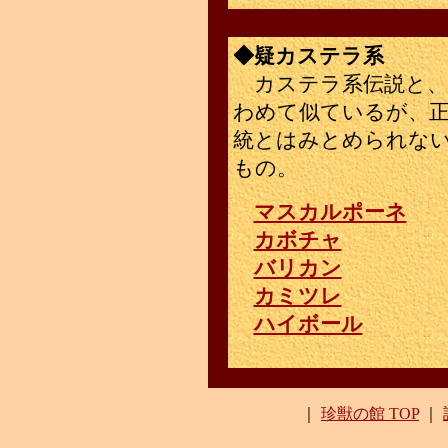
◆疑カステラ系
カステラ系伝説と、
わめて似ているが、
統とはみとめられな
もの。
マスカルポーネ
カボチャ
バリカン
カミツレ
ハイボール
｜
珍獣の館 TOP
｜