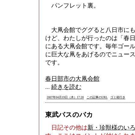
パンフレット裏。
大凧会館でググると八日市にも
けど、わたしが行ったのは「春
にある大凧会館です。毎年ゴー
に巨大な凧をあげるのでニュー
です。
春日部市の大凧会館
...
続きを読む
2007年04月19日（木）17:20
この記事のURL
ゴミ箱行き
東武バスのバカ
日記その他は
新・珍獣様のい