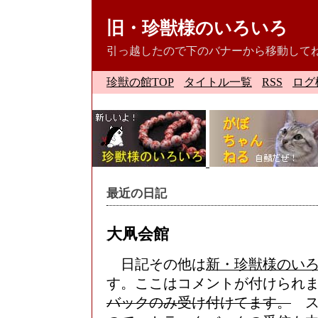
旧・珍獣様のいろいろ
引っ越したので下のバナーから移動して
珍獣の館TOP
タイトル一覧
RSS
ログ
最近の日記
大凧会館
日記その他は
新・珍獣様のい
す。ここはコメントが付けられ
バックのみ受け付けてます。
ス