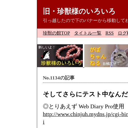
旧・珍獣様のいろいろ
引っ越したので下のバナーから移動して
珍獣の館TOP
タイトル一覧
RSS
ログ
No.1134の記事
そしてさらにテスト中なん
◎とりあえず Web Diary Pro使用
http://www.chinjuh.mydns.jp/cgi-bi
i