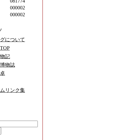
081774
000002
000002
ツ
グについて
TOP
物記
博物誌
卓
ムリンク集