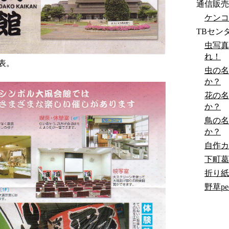
通信販売
ケンコ
TBセン
虫写真
れ！
表。
虫の名
か？
花の名
か？
鳥の名
か？
自作カ
下町葛
折り紙
野草peo