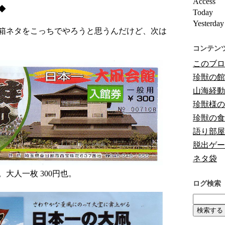
Access
◆
Today
Yesterday
箱ネタをこっちでやろうと思うんだけど、次は
コンテン
このブロ
珍獣の館
山海経動
珍獣様の
珍獣の食
語り部屋
脱出ゲー
ネタ袋
大人一枚 300円也。
ログ検索