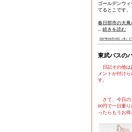
ゴールデンウィ
てるとこです。
春日部市の大凧
...
続きを読む
2007年04月19日（木）17:
東武バスの
日記その他は
メントが付けら
す。
さて、今日のゴ
00円で一日乗
ったらもうお得