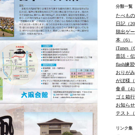
分類一覧
たべもの
日記（20
脱出ゲー
本（6）
iTunes（
昔話・伝
flash
おりがみ
がぼ様（
食卓（4
ゴミ箱行
お知らせ
テスト（
リンク集