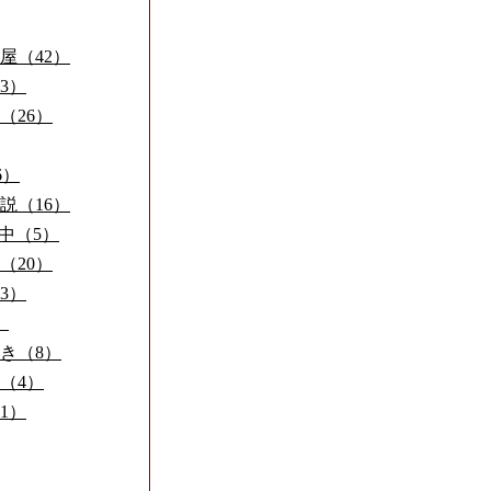
屋（42）
3）
（26）
6）
説（16）
練習中（5）
（20）
3）
）
き（8）
（4）
1）