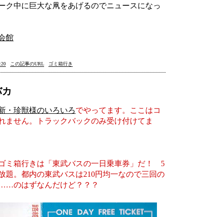
ーク中に巨大な凧をあげるのでニュースになっ
会館
20
この記事のURL
ゴミ箱行き
バカ
新・珍獣様のいろいろ
でやってます。ここはコ
れません。トラックバックのみ受け付けてま
ミ箱行きは「東武バスの一日乗車券」だ！ 5
り放題。都内の東武バスは210円均一なので三回の
……のはずなんだけど？？？