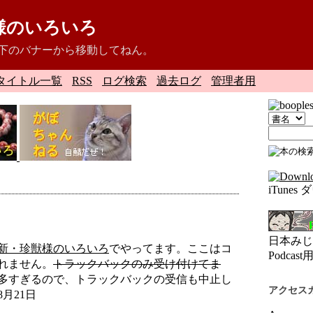
様のいろいろ
下のバナーから移動してねん。
タイトル一覧
RSS
ログ検索
過去ログ
管理者用
iTune
日本みじ
新・珍獣様のいろいろ
でやってます。ここはコ
Podcast
れません。
トラックバックのみ受け付けてま
すぎるので、トラックバックの受信も中止し
アクセス
8月21日