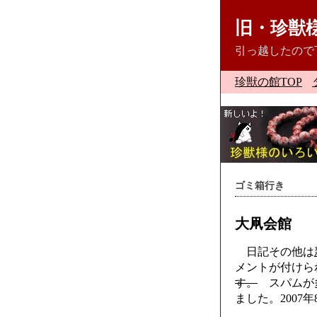
旧・珍獣
引っ越したので
珍獣の館TOP
ゴミ箱行き
大凧会館
日記その他は
メントが付けら
す。
スパムが多
ました。2007年