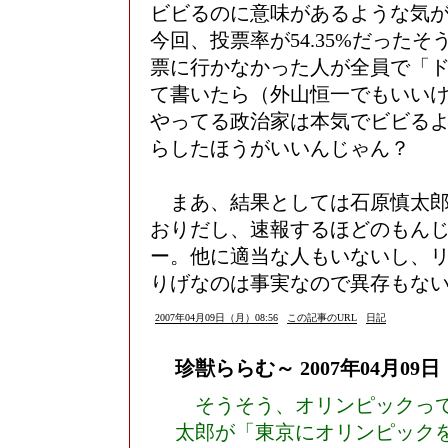
ビビるのに意味があるような気
今回、投票率が54.35%だった
票に行かなかった人が全員で「
て書いたら（外山恒一でもいい
やってる政治家は本気でビビる
らしたほうがいいんじゃん？
まあ、結果としては石原慎太郎
おりだし、速報するほどのもん
ー。他に適当な人もいないし、
りげなのは事実なので異存もな
2007年04月09日（月）08:56
この記事のURL
日記
珍獣ららむ～
2007年04月09日
そうそう、オリンピックって
太郎が「東京にオリンピック