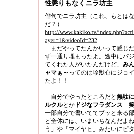
性懲りもなくニラ坊主
俳句でニラ坊主（これ、もとは
だ？）
http://www.kakiko.tv/index.php?act
ayer=1&videoId=232
まだやってたんかいって感じだ
ず一通り埋まったよ。途中にパ
てくれた人がいたんだけど、
み
ャマぁ～
ってのは珍獣心にジョ
たよ！！
自分でやったところだと
無駄
ルクル
とか
ドジなフラダンス 
一部自分で書いててプッと来る
ど全体には、いまいちなんだよ
う」や「マイヤヒ」みたいにピ