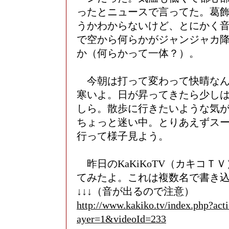
ったとニュースで言ってた。葛
うかわからないけど、とにかく
で空から何らかがジャンジャカ
か（何らかって一体？）。
今朝は打って変わって快晴なん
寒いよ。日が昇ってきたら少し
しら。散歩に行きたいような気
ちょっと迷い中。とりあえずス
行って様子見よう。
昨日のKaKiKoTV（カキコＴ
てみたよ。これは複数名で書き
↓↓↓（音が出るので注意）
http://www.kakiko.tv/index.php?act
ayer=1&videoId=233