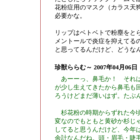
花粉症用のマスク（カラス天
必要かな。
リップはベトベトで粉塵をと
メントールで炎症を抑えてる
と思ってるんだけど、どうな
珍獣ららむ～
2007年04月06日
あーーっ、鼻毛か！ それは
が少し生えてきたから鼻毛も
ろうけどまだ薄いはず。たぶ
杉花粉の時期からずれた今頃
変なのでもともと黄砂か杉じ
してると思うんだけど、今年
余計なんだね。頭・眉毛・睫