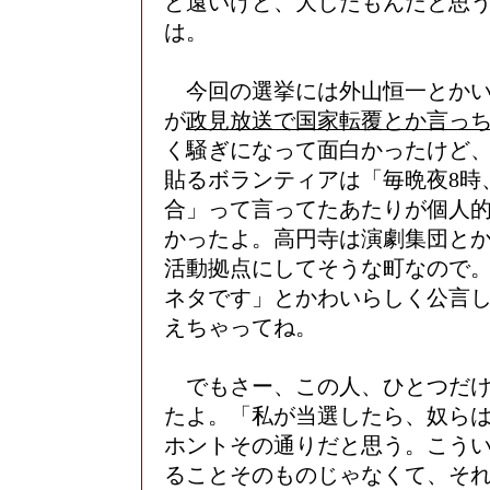
ど遠いけど、大したもんだと思
は。
今回の選挙には外山恒一とかい
が
政見放送で国家転覆とか言っ
く騒ぎになって面白かったけど
貼るボランティアは「毎晩夜8時
合」って言ってたあたりが個人
かったよ。高円寺は演劇集団と
活動拠点にしてそうな町なので
ネタです」とかわいらしく公言
えちゃってね。
でもさー、この人、ひとつだけ
たよ。「私が当選したら、奴ら
ホントその通りだと思う。こう
ることそのものじゃなくて、そ