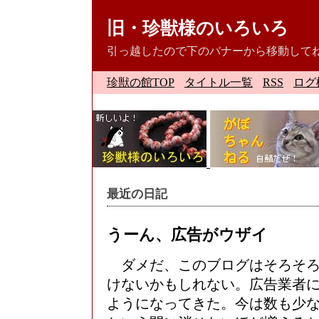
旧・珍獣様のいろいろ
引っ越したので下のバナーから移動して
珍獣の館TOP
タイトル一覧
RSS
ログ
最近の日記
うーん、広告がウザイ
ダメだ、このブログはそろそろ
けないかもしれない。広告業者
ようになってきた。今は数も少