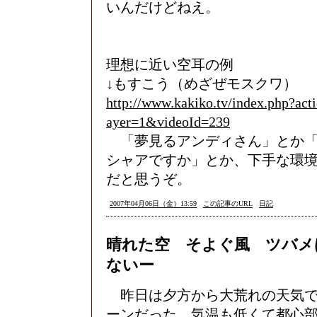
いんだけどねえ。
理想に近い空耳の例
↓もすこう（めざぜモスクワ）
http://www.kakiko.tv/index.php?act
ayer=1&videoId=239
「夢見るアンディさん」とか「
シャアですか」とか、下手な環
だと思うぞ。
2007年04月06日（金）13:59
この記事のURL
日記
晴れた空 そよぐ風 ツバメ
ないー
昨日は夕方から大荒れの天気で
ーンだった。気温も低くて都心