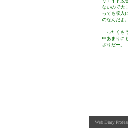
リエイト広
ないので大
っても収入
のなんだよ
ったくもう
中あまりに
ざりだー。
Web Diary Profess