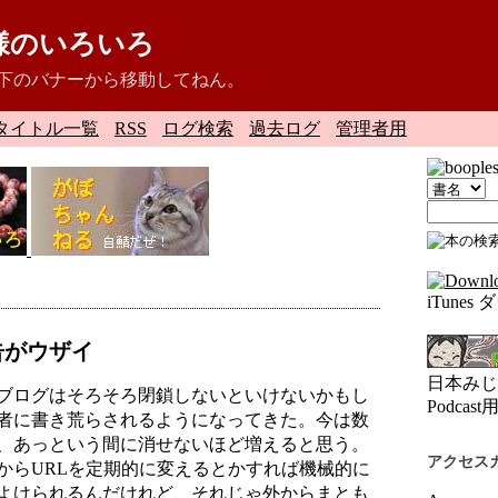
様のいろいろ
下のバナーから移動してねん。
タイトル一覧
RSS
ログ検索
過去ログ
管理者用
iTune
告がウザイ
日本みじ
ブログはそろそろ閉鎖しないといけないかもし
Podcast
者に書き荒らされるようになってきた。今は数
、あっという間に消せないほど増えると思う。
アクセス
からURLを定期的に変えるとかすれば機械的に
よけられるんだけれど、それじゃ外からまとも