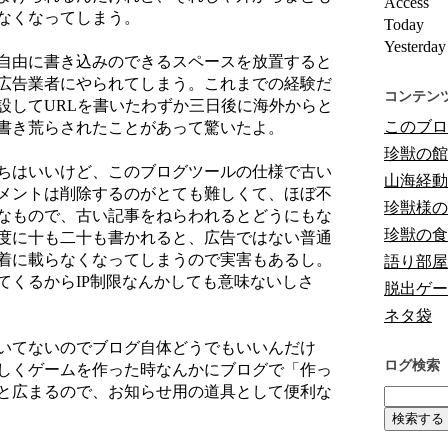
Access
なくなってしまう。
Today
Yesterday
自由に書き込みのできるスペースを放置すると
広告業者にやられてしまう。これまでの経験だ
コンテン
設してURLを書いたわずか三日後に海外からと
このブロ
書き荒らされたことがあって驚いたよ。
珍獣の館
ちはいいけど、このブログツールの仕様で古い
山海経動
メントは削除するのがとても難しくて、ほぼ不
珍獣様の
なもので、古い記事をねらわれるとどうにもな
珍獣の食
度に十も二十も書かれると、広告ではない普通
着に載らなくなってしまうので実害もあるし。
語り部屋
てくるからIP制限なんかしても意味ないしさ
脱出ゲー
ネタ袋
いてないのでブログ自体どうでもいいんだけ
ログ検索
しくゲームを作った時なんかにブログで「作っ
と広まるので、お知らせ用の道具として便利な