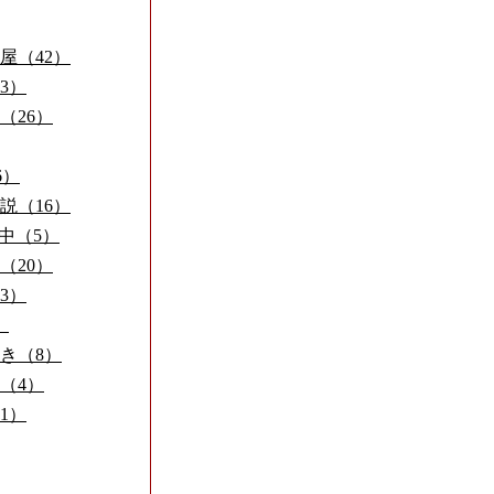
屋（42）
3）
（26）
6）
説（16）
練習中（5）
（20）
3）
）
き（8）
（4）
1）