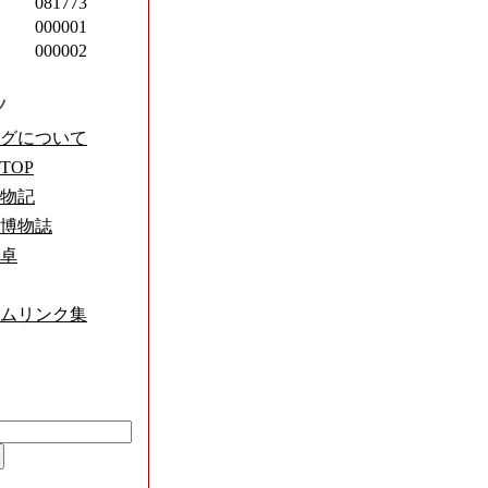
081773
000001
000002
ツ
グについて
TOP
物記
博物誌
卓
ムリンク集