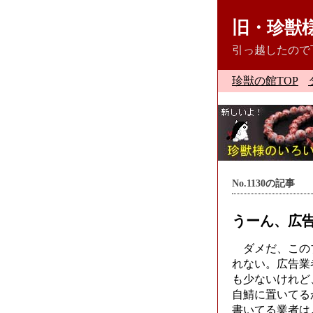
旧・珍獣
引っ越したので
珍獣の館TOP
No.1130の記事
うーん、広
ダメだ、この
れない。広告業
も少ないけれど
自鯖に置いてる
書いてる業者は