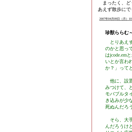
まったく、ど
あえず散歩にで
2007年04月09日（月）10:
珍獣ららむ
とりあえず
のかと思っ
はjcode
いとか言われ
か？」って
他に、設置
みつけて、
モバブルタ
き込みが少
死ぬんだろ
そら、大手
んだろうけ