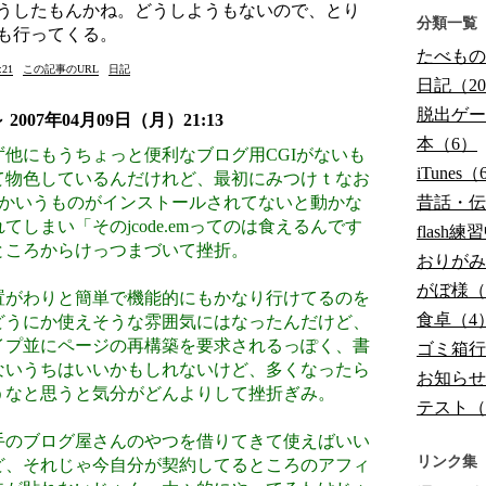
うしたもんかね。どうしようもないので、とり
分類一覧
も行ってくる。
たべもの
21
この記事のURL
日記
日記（20
脱出ゲー
～
2007年04月09日（月）21:13
本（6）
他にもうちょっと便利なブログ用CGIがないも
iTunes（
て物色しているんだけれど、最初にみつけｔなお
.emとかいうものがインストールされてないと動かな
昔話・伝
てしまい「そのjcode.emってのは食えるんです
flash
ところからけっつまづいて挫折。
おりがみ
がぼ様（
がわりと簡単で機能的にもかなり行けてるのを
食卓（4
どうにか使えそうな雰囲気にはなったんだけど、
イプ並にページの再構築を要求されるっぽく、書
ゴミ箱行
ないうちはいいかもしれないけど、多くなったら
お知らせ
うなと思うと気分がどんよりして挫折ぎみ。
テスト（
のブログ屋さんのやつを借りてきて使えばいい
リンク集
ど、それじゃ今自分が契約してるところのアフィ