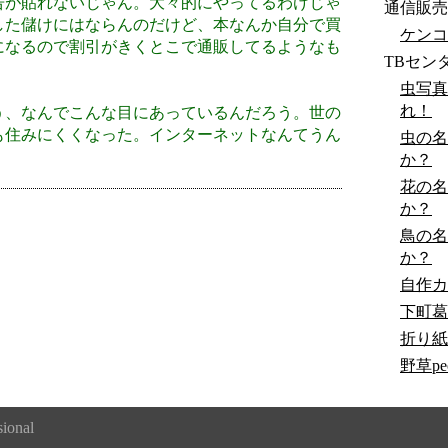
告が貼れないじゃん。大々的にやってるわけじゃ
通信販売
した儲けにはならんのだけど、本なんか自分で買
ケンコ
になるので割引がきくとこで通販してるようなも
TBセン
。
虫写真
れ！
、なんでこんな目にあっているんだろう。世の
も住みにくくなった。インターネットなんてうん
虫の名
か？
花の名
か？
鳥の名
か？
自作カ
下町葛
折り紙
野草peo
ional