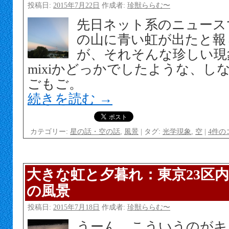
投稿日:
2015年7月22日
作成者:
珍獣ららむ〜
先日ネット系のニュース
の山に青い虹が出たと報
が、それそんな珍しい現
mixiかどっかでしたような、し
ごもご。
続きを読む
→
カテゴリー:
星の話・空の話
,
風景
|
タグ:
光学現象
,
空
|
4件の
大きな虹と夕暮れ：東京23区
の風景
投稿日:
2015年7月18日
作成者:
珍獣ららむ〜
うーん、こういうのがキ