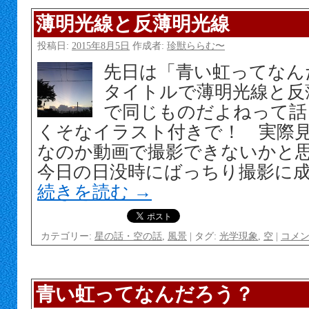
薄明光線と反薄明光線
投稿日:
2015年8月5日
作成者:
珍獣ららむ〜
先日は「青い虹ってなん
タイトルで薄明光線と反
で同じものだよねって話
くそなイラスト付きで！ 実際
なのか動画で撮影できないかと
今日の日没時にばっちり撮影に
続きを読む
→
カテゴリー:
星の話・空の話
,
風景
|
タグ:
光学現象
,
空
|
コメ
青い虹ってなんだろう？