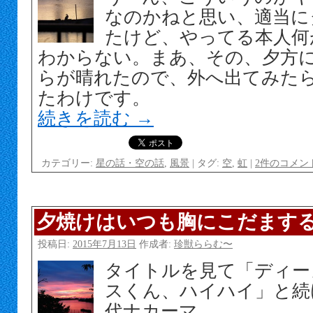
なのかねと思い、適当に
たけど、やってる本人何
わからない。まあ、その、夕方
らが晴れたので、外へ出てみた
たわけです。
続きを読む
→
カテゴリー:
星の話・空の話
,
風景
|
タグ:
空
,
虹
|
2件のコメン
夕焼けはいつも胸にこだます
投稿日:
2015年7月13日
作成者:
珍獣ららむ〜
タイトルを見て「ディー
スくん、ハイハイ」と続
代ナカーマ。