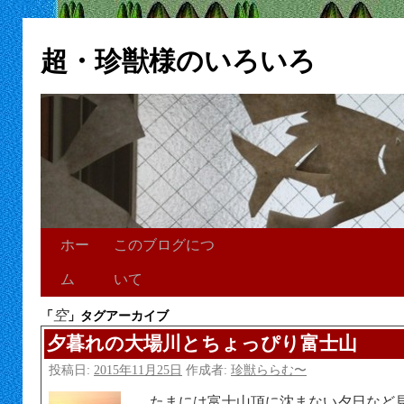
超・珍獣様のいろいろ
ホー
このブログにつ
ム
いて
空
「
」タグアーカイブ
夕暮れの大場川とちょっぴり富士山
投稿日:
2015年11月25日
作成者:
珍獣ららむ〜
たまには富士山頂に沈まない夕日など