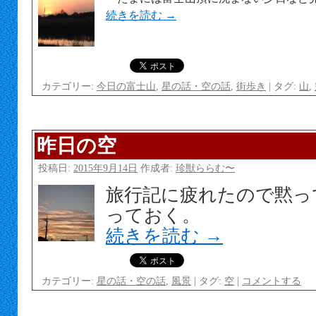
続きを読む
→
カテゴリー:
今日の富士山
,
星の話・空の話
,
街歩き
|
タグ:
山
,
昨日の空
投稿日:
2015年9月14日
作成者:
珍獣ららむ〜
旅行記に疲れたので黙っ
っておく。
続きを読む
→
カテゴリー:
星の話・空の話
,
風景
|
タグ:
空
|
コメントする