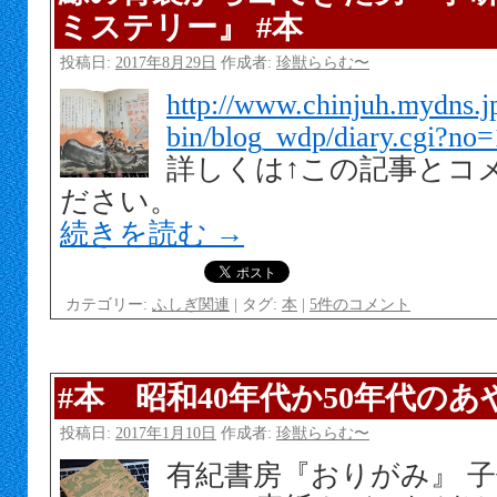
ミステリー』 #本
投稿日:
2017年8月29日
作成者:
珍獣ららむ〜
http://www.chinjuh.mydns.jp
bin/blog_wdp/diary.cgi?no
詳しくは↑この記事とコ
ださい。
続きを読む
→
カテゴリー:
ふしぎ関連
|
タグ:
本
|
5件のコメント
#本 昭和40年代か50年代の
投稿日:
2017年1月10日
作成者:
珍獣ららむ〜
有紀書房『おりがみ』 