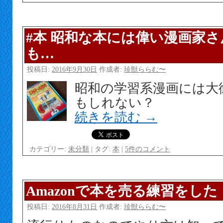
#本 昭和な本には偉い漫画家
も…
投稿日:
2016年9月30日
作成者:
珍獣ららむ〜
昭和の学習系漫画には大
もしれない？
続きを読む
→
カテゴリー:
未分類
|
タグ:
本
|
5件のコメント
Amazonで本を売る練習をした
投稿日:
2016年8月31日
作成者:
珍獣ららむ〜