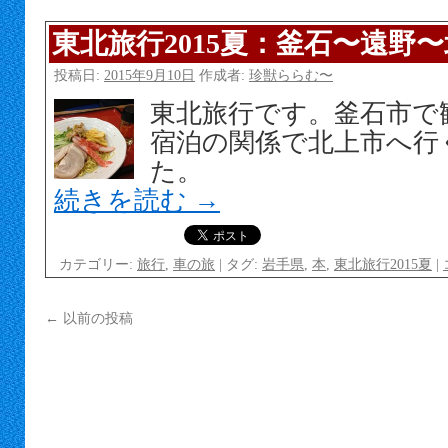
東北旅行2015夏：釜石〜遠野
投稿日:
2015年9月10日
作成者:
珍獣ららむ〜
東北旅行です。釜石市で
宿泊の関係で北上市へ行
た。
続きを読む
→
カテゴリー:
旅行
,
車の旅
|
タグ:
岩手県
,
本
,
東北旅行2015夏
|
←
以前の投稿