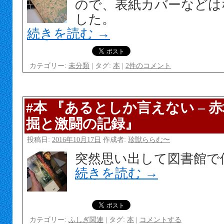
ので、表紙カバーなどは
した。
続きを読む
→
カテゴリー:
未分類
|
タグ:
本
|
2件のコメント
#本 『あるとしか言えない – 
掘と激闘の記録』
投稿日:
2016年10月17日
作成者:
珍獣ららむ〜
突然思い出して図書館で
続きを読む
→
カテゴリー:
ふしぎ関連
|
タグ:
本
|
コメントする