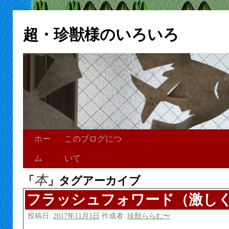
超・珍獣様のいろいろ
ホー
このブログにつ
ム
いて
本
「
」タグアーカイブ
フラッシュフォワード（激し
投稿日:
2017年11月1日
作成者:
珍獣ららむ〜