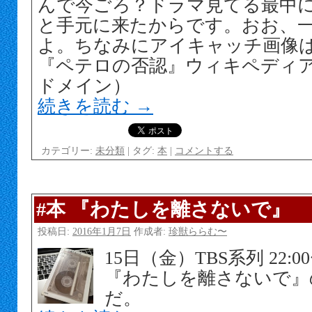
んで今ごろ？ドラマ見てる最中
と手元に来たからです。おお、
よ。ちなみにアイキャッチ画像
『ペテロの否認』ウィキペディ
ドメイン）
続きを読む
→
カテゴリー:
未分類
|
タグ:
本
|
コメントする
#本 『わたしを離さないで』
投稿日:
2016年1月7日
作成者:
珍獣ららむ〜
15日（金）TBS系列 22
『わたしを離さないで』
だ。