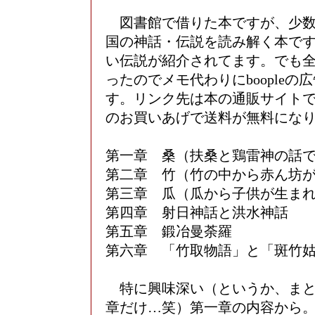
図書館で借りた本ですが、少数
国の神話・伝説を読み解く本で
い伝説が紹介されてます。でも
ったのでメモ代わりにboopleの
す。リンク先は本の通販サイトです
のお買いあげで送料が無料にな
第一章 桑（扶桑と鶏雷神の話
第二章 竹（竹の中から赤ん坊
第三章 瓜（瓜から子供が生ま
第四章 射日神話と洪水神話
第五章 鍛冶曼荼羅
第六章 「竹取物語」と「斑竹
特に興味深い（というか、まと
章だけ…笑）第一章の内容から