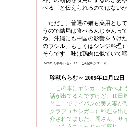
科）の動物を食用にするのがあ
べる」と伝えられるのではない
ただし、普通の猫も薬用として
うので結局は食べるんじゃんっ
ね。沖縄にも中国の影響をうけ
のウシル、もしくはシンジ料理
そうです。味は鶏肉に似ていて
2005年12月09日（金）13:21
この記事のURL
本
珍獣ららむ～
2005年12月12日
この本にヤシガニを食べよう
話が出てるんですけど、10日放
とこ」でサイパンの美人妻が
クラブ（ヤシガニ）料理を出
介されてました。周さん、サ
しいもうちょっとって感じ。