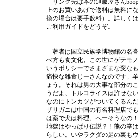
リンク先は本の通販屋さんboopl
上のお買いあげで送料は無料に
換の場合は要手数料）。詳しく
ご利用ガイドをどうぞ。
著者は国立民族学博物館の名誉
べ方も食文化。この世にゲテモ
いうポリシーでさまざまな変な
痛快な雑食じーさんなのです。
ょう。それは男の大事な部分の
うだよ、トルコライスは許せな
なのにトンカツがついてくるん
ザリガニは中国の有名料理店で
は薬で犬は料理、へーそうなの
地獄はやっぱり伝説？！熊の掌
らしい。いやラクダの足の裏も