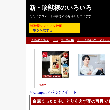
新・珍獣様のいろいろ
ただいまコメントの書き込みを停止しています
珍獣様ジャイアン計画
歌を検索する
珍獣の館TOP
RSS
管理者用
旧・珍獣様のいろいろ
@chinjuh からのツイート
台風まっただ中。とりあえず花の写真で