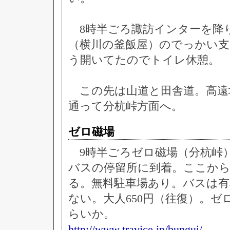
8時半ごろ諏訪インターを降
（横川の釜飯屋）のでっかい
う開いてたのでトイレ休憩。
この先は山道と田舎道。高遠
通って分杭峠方面へ。
ゼロ磁場
9時半ごろゼロ磁場（分杭峠
バスの停留所に到着。ここか
る。無料駐車場あり。バスは有
ない。大人650円（往復）。ゼ
らいか。
http://www.travice.jp/bungui/