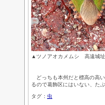
▲ツノアオカメムシ 高遠城
どっちも本州だと標高の高い
るので葛飾区にはいない、た
タグ：
虫