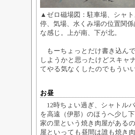
▲ゼロ磁場図：駐車場、シャ
停、気場、水くみ場の位置関係
な感じ。上が南、下が北。
もーちょっとだけ書き込んで
しようかと思ったけどスキャ
てやる気なくしたのでもうい
お昼
12時ちょい過ぎ、シャトル
を高遠（伊那）のほうへ少し
家の里という焼き肉屋がある
屋といっても昼間は誰も焼き