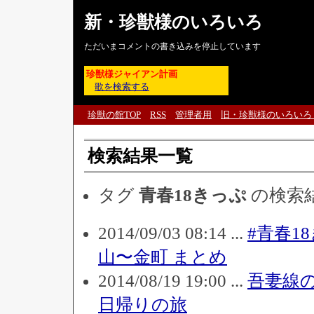
新・珍獣様のいろいろ
ただいまコメントの書き込みを停止しています
珍獣様ジャイアン計画
歌を検索する
珍獣の館TOP
RSS
管理者用
旧・珍獣様のいろいろ
検索結果一覧
タグ
青春18きっぷ
の検索
2014/09/03 08:14 ...
#青春1
山〜金町 まとめ
2014/08/19 19:00 ...
吾妻線
日帰りの旅