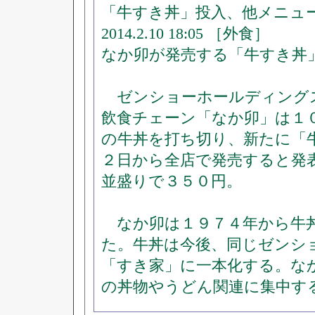
「牛すき丼」投入、他メニュ
2014.2.10 18:05 ［外食］
なか卯が発売する「牛すき丼
ゼンショーホールディング
飲食チェーン「なか卯」は１
の牛丼を打ち切り、新たに「
２日から全店で発売すると発
並盛りで３５０円。
なか卯は１９７４年から牛
た。牛丼は今後、同じゼンシ
「すき家」に一本化する。な
の丼物やうどん関連に集中す