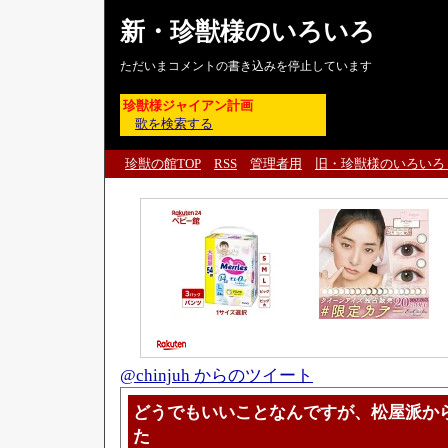
新・珍獣様のいろいろ
ただいまコメントの書き込みを停止しています
珍獣様ジャイアン計画
歌を検索する
珍獣の館TOP
RSS
管理者用
旧・珍獣様のいろいろ
@chinjuh からのツイート
どうでもいいことなんですが、松屋派か
た