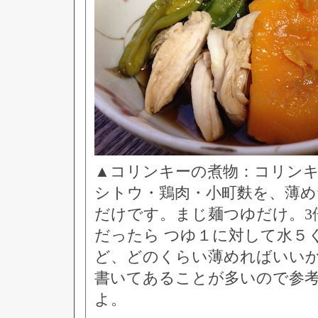
▲コリンキーの煮物：コリン
シトウ・鶏肉・小町麩を、薄め
だけです。まじ麺つゆだけ。3
だったら つゆ１に対して水５
ど、どのくらい薄めればいい
書いてあることが多いので参
よ。