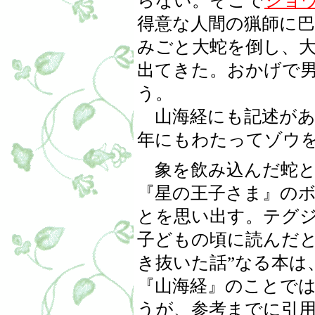
らない。そこで
ショ
得意な人間の猟師に
みごと大蛇を倒し、
出てきた。おかげで
う。
山海経にも記述があ
年にもわたってゾウ
象を飲み込んだ蛇と
『星の王子さま』の
とを思い出す。テグ
子どもの頃に読んだと
き抜いた話”なる本は
『山海経』のことで
うが、参考までに引