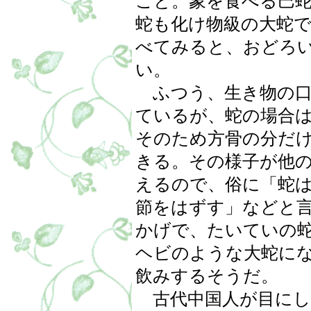
こと。象を食べる巴
蛇も化け物級の大蛇
べてみると、おどろ
い。
ふつう、生き物の口
ているが、蛇の場合
そのため方骨の分だ
きる。その様子が他
えるので、俗に「蛇
節をはずす」などと
かげで、たいていの
ヘビのような大蛇に
飲みするそうだ。
古代中国人が目にし