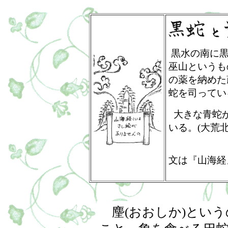
黒水の南に黒
巫山というも
の薬を納めた
蛇を司ってい
大きな青蛇が
いる。(大荒北
文は『山海経
麈(おおしか)とい