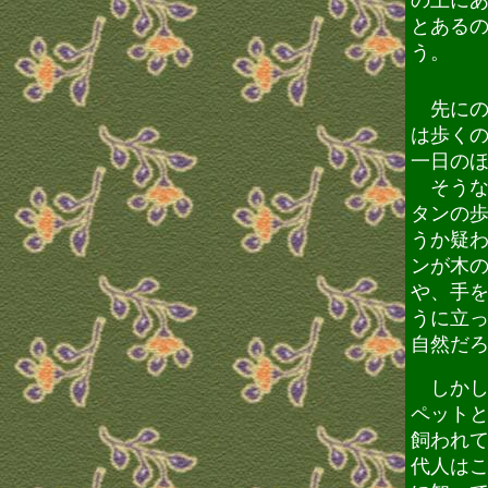
の上に
とある
う。
先にの
は歩く
一日の
そうな
タンの
うか疑
ンが木
や、手
うに立
自然だ
しかし
ペット
飼われ
代人は