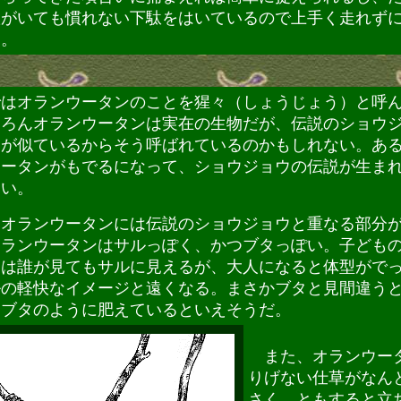
奴がいても慣れない下駄をはいているので上手く走れず
う。
はオランウータンのことを猩々（しょうじょう）と呼
ちろんオランウータンは実在の生物だが、伝説のショウ
ジが似ているからそう呼ばれているのかもしれない。あ
ウータンがもでるになって、ショウジョウの伝説が生ま
ない。
オランウータンには伝説のショウジョウと重なる部分
オランウータンはサルっぽく、かつブタっぽい。子ども
ンは誰が見てもサルに見えるが、大人になると体型がで
ルの軽快なイメージと遠くなる。まさかブタと見間違う
、ブタのように肥えているといえそうだ。
また、オランウー
りげない仕草がなん
さく、ともすると立