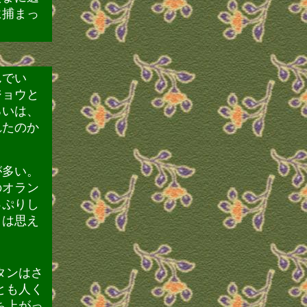
に捕まっ
んでい
ジョウと
るいは、
れたのか
が多い。
のオラン
っぷりし
とは思え
タンはさ
とも人く
ち上がっ