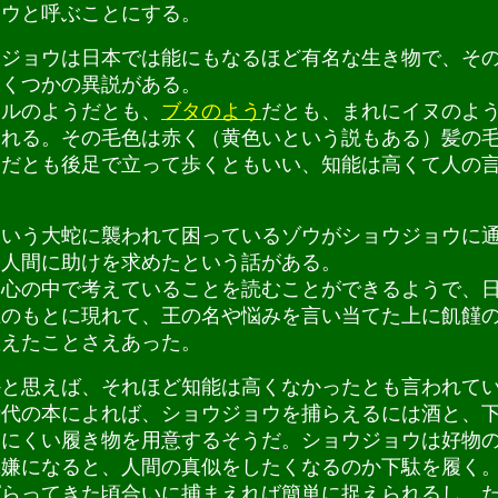
ョウと呼ぶことにする。
ジョウは日本では能にもなるほど有名な生き物で、そ
いくつかの異説がある。
ルのようだとも、
ブタのよう
だとも、まれにイヌのよ
われる。その毛色は赤く（黄色いという説もある）髪の
足だとも後足で立って歩くともいい、知能は高くて人の
。
という大蛇に襲われて困っているゾウがショウジョウに
て人間に助けを求めたという話がある。
心の中で考えていることを読むことができるようで、
王のもとに現れて、王の名や悩みを言い当てた上に飢饉
教えたことさえあった。
と思えば、それほど知能は高くなかったとも言われて
代の本によれば、ショウジョウを捕らえるには酒と、
きにくい履き物を用意するそうだ。ショウジョウは好物
機嫌になると、人間の真似をしたくなるのか下駄を履く
ぱらってきた頃合いに捕まえれば簡単に捉えられるし、