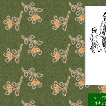
ショウ
「けも