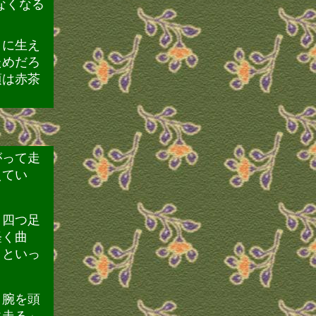
なくなる
うに生え
ためだろ
頃は赤茶
がって走
えてい
と四つ足
軽く曲
クといっ
。腕を頭