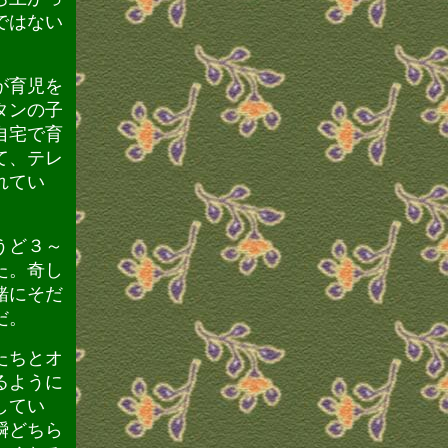
ではない
が育児を
タンの子
自宅で育
て、テレ
れてい
うど３～
た。奇し
緒にそだ
だ。
たちとオ
るように
してい
瞬どちら