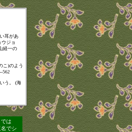
白い耳があ
ョウジョ
山経一の
のこ)のよう
562
う。 (海
』では
仮名でシ