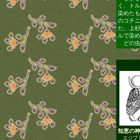
く、ト
染めた
のコチ
た。上
ルで染
どの虫
知恵の
エジプ