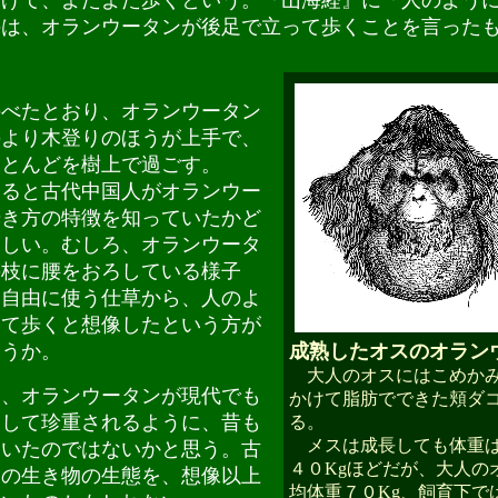
あげて、よたよた歩くという。『山海経』に「人のよう
のは、オランウータンが後足で立って歩くことを言った
べたとおり、オランウータン
のより木登りのほうが上手で、
ほとんどを樹上で過ごす。
ると古代中国人がオランウー
歩き方の特徴を知っていたかど
わしい。むしろ、オランウータ
の枝に腰をおろしている様子
を自由に使う仕草から、人のよ
って歩くと想像したという方が
ろうか。
成熟したオスのオラン
大人のオスにはこめかみ
、オランウータンが現代でも
かけて脂肪でできた頬ダ
として珍重されるように、昔も
る。
メスは成長しても体重は
ていたのではないかと思う。古
４０Kgほどだが、大人の
この生き物の生態を、想像以上
均体重７０Kg、飼育下で