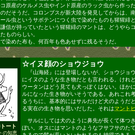
ルコ原産のケルメス虫やインド原産のラック虫から作っ
ものだそうだ。コロンブスが新大陸を発見してからは、
ニール虫というサボテンにつく虫で染めたものも猩猩緋
杉謙信が持っていたという猩猩緋のマントは、どうやら
めたものらしい。
で染めた布も、何百年も色あせずに残るそうだ。
☆イヌ顔のショウジョウ
『山海経』には登場しないが、ショウジョ
にイヌのような生き物だとも言われる。けれ
ウータンはどう見ても犬っぽくはない。ほか
ルになった生き物がいそうである。あれこれ
るうちに、基本的にはサルだけど犬のようだ
る実在の生き物を思いだした。それは
マント
サルにしては犬のように鼻先が長くて体つ
神トート
ぽい。オスにはマントのようなフサフサのた
トの知恵