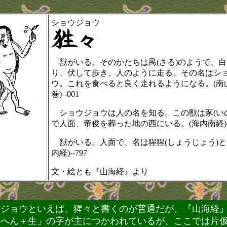
ショウジョウ
獣がいる。そのかたちは禺(さる)のようで、
り、伏して歩き、人のように走る。その名はシ
ウ。これを食べると良く走れるようになる。(南
巻)--001
ショウジョウは人の名を知る。この獣は豕(い
で人面、帝俊を葬った地の西にいる。(海内南経)--
獣がいる。人面で、名は猩猩(しょうじょう)とい
内経)--797
文・絵とも『山海経』より
ジョウといえば、猩々と書くのが普通だが、『山海経
のへん＋生」の字が主につかわれているが、ここでは片