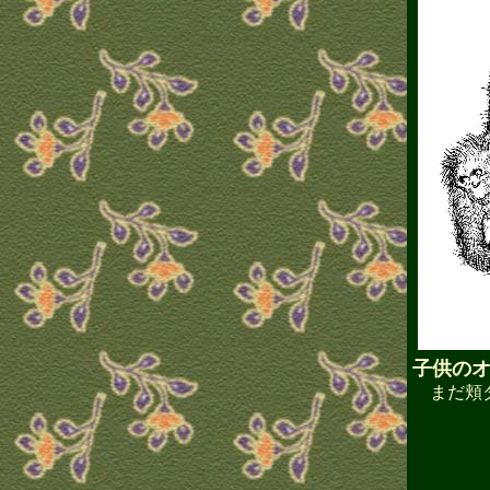
子供の
まだ頬ダ