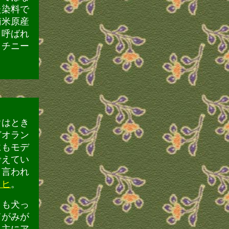
た染料で
南米原産
と呼ばれ
コチニー
ウはとき
どオラン
にもモデ
考えてい
と言われ
ヒヒ
。
きも犬っ
てがみが