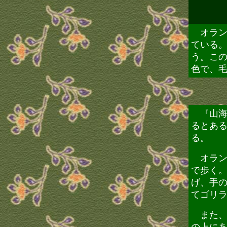
オラン
ている
う。こ
色で、
『山海
るとあ
る。
オラン
で歩く
げ、手
てゴリ
また、