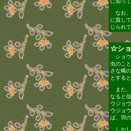
に知っ
なお、
に貧し
じられ
☆シ
ショウ
虫のこ
さな蝿
とする
また、
なると
ウジョ
ウジョ
ば、羽
しかし