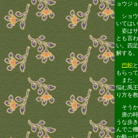
ョウジ
ショウ
いては
姿はサ
とも言
い。四
解する
巴蛇
もらっ
また、
悩む禹
り方を
そうか
唐の時
うな歩
んでご
か酔っ