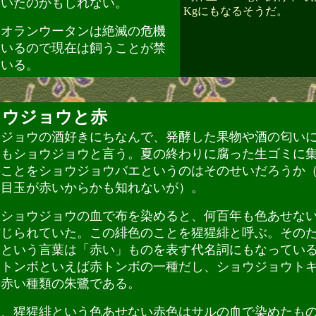
ていたのかもしれない。
Kgにもなるそうだ。
オランウータンは絶滅の危機
ているので現在は飼うことが禁
ている。
ョウジョウと赤
ジョウの酒好きにちなんで、発酵した果物や酒の匂い
ともショウジョウと言う。夏の終わりに腐った生ゴミに
のことをショウジョウバエというのはそのせいだろうか
と目玉が赤いからかも知れないが）。
ショウジョウの血で布を染めると、何百年も色あせな
信じられていた。この緋色のことを猩猩緋と呼ぶ。その
ウという言葉は「赤い」ものを表す代名詞にもなってい
ウトンボといえば赤トンボの一種だし、ショウジョウト
の赤い種類の朱鷺である。
、猩猩緋という色あせない赤色はサルの血で染めたも