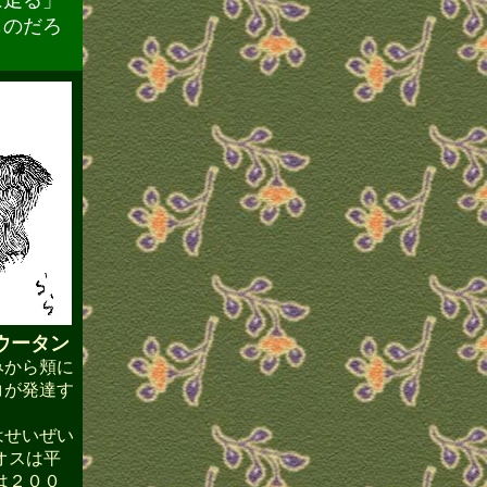
に走る」
ものだろ
ウータン
から頬に
コが発達す
せいぜい
オスは平
は２００