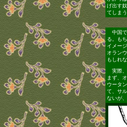
げ出す
てしま
中国で
る。も
イメー
オラン
もしれ
実際、
まず、
ウータ
て、サ
ないが