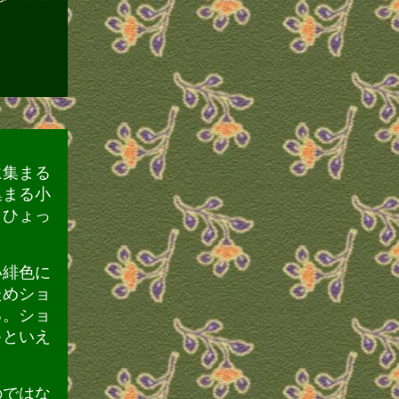
に集まる
集まる小
（ひょっ
い緋色に
ためショ
る。ショ
キといえ
のではな