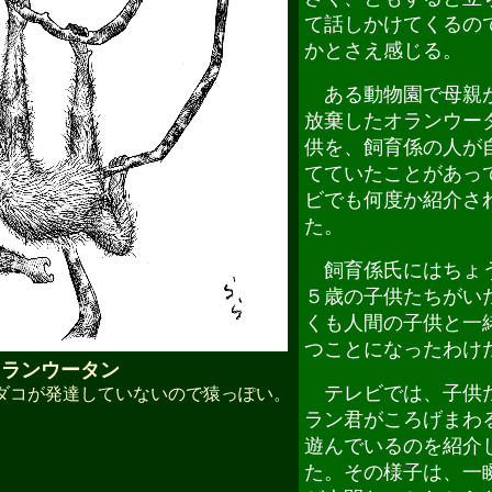
て話しかけてくるの
かとさえ感じる。
ある動物園で母親
放棄したオランウー
供を、飼育係の人が
てていたことがあっ
ビでも何度か紹介さ
た。
飼育係氏にはちょ
５歳の子供たちがい
くも人間の子供と一
つことになったわけ
オランウータン
テレビでは、子供
コが発達していないので猿っぽい。
ラン君がころげまわ
遊んでいるのを紹介
た。その様子は、一