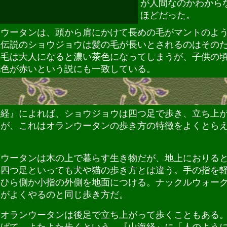
が人間なのかわから
ほどだった。
ウータンは、頭から肩にかけて長めの毛がマントのよ
。伝説のショウジョウは髪の毛が長いとされるのはその
の毛は大人になると濃い茶色になってしまうが、子供の
毛色が赤いという説にも一致している。
経』によれば、ショウジョウは四つ足で歩き、立ち上
るが、これはオランウータンの歩き方の特徴をよくとら
ウータンは木の上で暮らす生き物だが、地上におりる
。四つ足といっても犬や猫の歩き方とは違う。手の指を
のひら側か小指の外側を地面につける。ナックルウォー
ラがよくやるのと同じ歩き方だ。
オランウータンは後足で立ち上がって歩くこともある