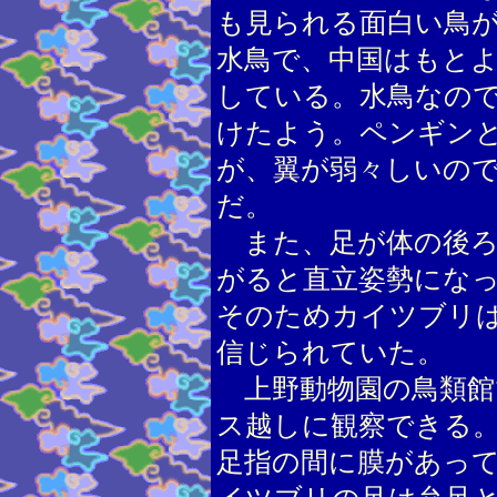
も見られる面白い鳥
水鳥で、中国はもと
している。水鳥なの
けたよう。ペンギン
が、翼が弱々しいの
だ。
また、足が体の後ろ
がると直立姿勢にな
そのためカイツブリ
信じられていた。
上野動物園の鳥類館
ス越しに観察できる
足指の間に膜があっ