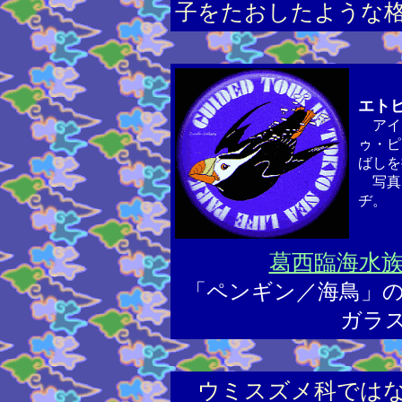
子をたおしたような
エト
アイ
ゥ・ピ
ばしを
写真
ヂ。
葛西臨海水
「ペンギン／海鳥」
ガラ
ウミスズメ科ではな