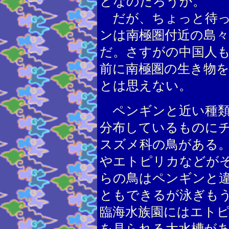
となのだろうか。
だが、ちょっと待っ
ンは南極圏付近の島
だ。さすがの中国人
前に南極圏の生き物
とは思えない。
ペンギンと近い種類
分布しているものに
スズメ科の鳥がある
やエトピリカなどが
らの鳥はペンギンと
ともできるが泳ぎも
臨海水族園にはエト
を見られる大水槽が