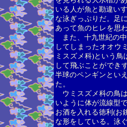
いる人が魚と勘違い
な泳ぎっぷりだ。足
あって魚のヒレを思
また、十九世紀の中
してしまったオオウミ
ミスズメ科)という鳥
して飛ぶことができ
半球のペンギンとい
た。
ウミスズメ科の鳥は
いように体が流線型
お酒を入れる徳利(お
な形をしている。泳