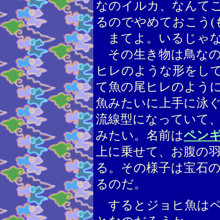
なのイルカ、なんて
るのでやめておこう(
まてよ。いるじゃな
その生き物は鳥なの
ヒレのような形をし
て魚の尾ヒレのよう
魚みたいに上手に泳
流線型になっていて
みたい。名前は
ペン
上に乗せて、お腹の
る。その様子は宝石
るのだ。
するとジョヒ魚はペ