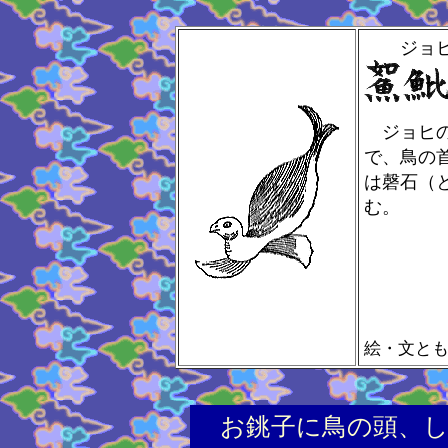
ジョ
ジョヒの
で、鳥の
は磬石（
む。
絵・文と
お銚子に鳥の頭、