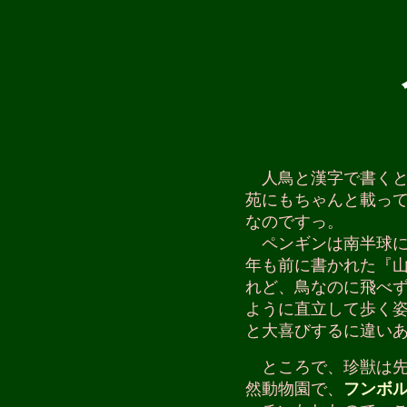
人鳥と漢字で書くと
苑にもちゃんと載っ
なのですっ。
ペンギンは南半球に
年も前に書かれた『
れど、鳥なのに飛べ
ように直立して歩く
と大喜びするに違い
ところで、珍獣は先
然動物園で、
フンボ