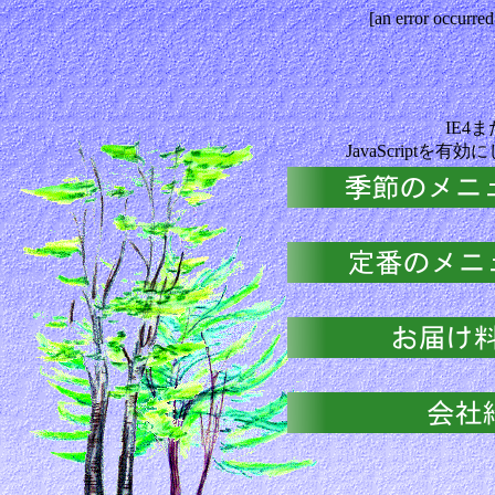
[an error occurred
IE4
JavaScriptを