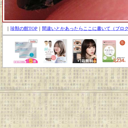
｜
珍獣の館TOP
｜
間違いとかあったらここに書いて（ブロ