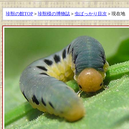
珍獣の館TOP
＞
珍獣様の博物誌
＞
虫ばっかり目次
＞現在地