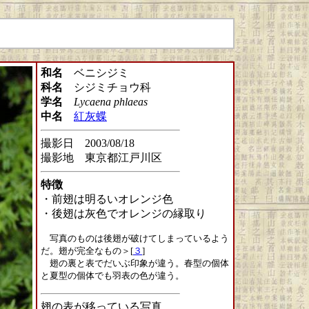
和名
ベニシジミ
科名
シジミチョウ科
学名
Lycaena phlaeas
中名
紅灰蝶
撮影日 2003/08/18
撮影地 東京都江戸川区
特徴
・前翅は明るいオレンジ色
・後翅は灰色でオレンジの縁取り
写真のものは後翅が破けてしまっているよう
だ。翅が完全なもの＞[
３
]
翅の裏と表でだいぶ印象が違う。春型の個体
と夏型の個体でも羽表の色が違う。
翅の表が移っている写真