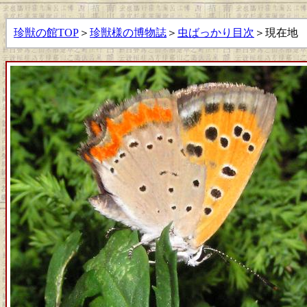
珍獣の館TOP
＞
珍獣様の博物誌
＞
虫ばっかり目次
＞現在地