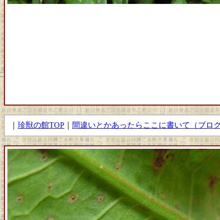
｜
珍獣の館TOP
｜
間違いとかあったらここに書いて（ブロ