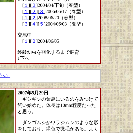
[
１
][
２
]2004/04/下旬（春型）
[
１
][
２
][
３
]2006/06/17（春型）
[
１
][
２
]2008/06/20（春型）
[
３
][
４
][
５
]2004/06/03（夏型）
交尾中
[
１
][
２
]2004/06/05
終齢幼虫を羽化するまで飼育
↓下へ
グへ）
|
2007年5月29日
ギシギシの葉裏にいるのをみつけて
飼い始めた。体長は10mm程度だった
と思う。
ダンゴムシかワラジムシのような形
をしており、緑色で微毛がある。よく