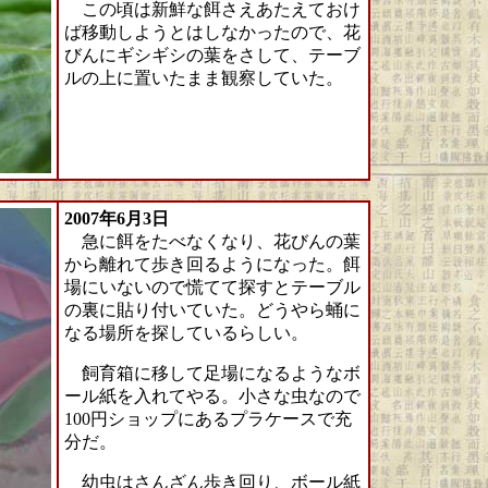
この頃は新鮮な餌さえあたえておけ
ば移動しようとはしなかったので、花
びんにギシギシの葉をさして、テーブ
ルの上に置いたまま観察していた。
2007年6月3日
急に餌をたべなくなり、花びんの葉
から離れて歩き回るようになった。餌
場にいないので慌てて探すとテーブル
の裏に貼り付いていた。どうやら蛹に
なる場所を探しているらしい。
飼育箱に移して足場になるようなボ
ール紙を入れてやる。小さな虫なので
100円ショップにあるプラケースで充
分だ。
幼虫はさんざん歩き回り、ボール紙