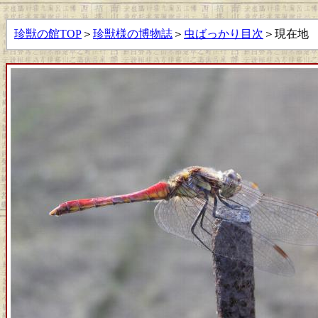
珍獣の館TOP
＞
珍獣様の博物誌
＞
虫ばっかり目次
＞現在地