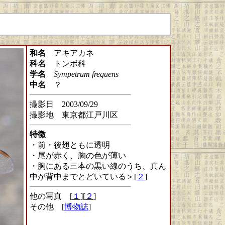
和名
アキアカネ
科名
トンボ科
学名
Sympetrum frequens
中名
？
撮影日 2003/09/29
撮影地 東京都江戸川区
特徴
・前・後翅ともに透明
・尾が赤く、胸の色が薄い
・胸にある三本の黒い線のうち、真ん
中が背中までとどいている＞[
２
]
他の写真 [
１
][
２
]
その他 [
博物誌
]