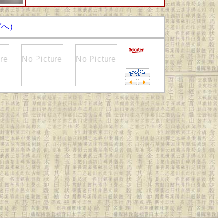
グへ）
|