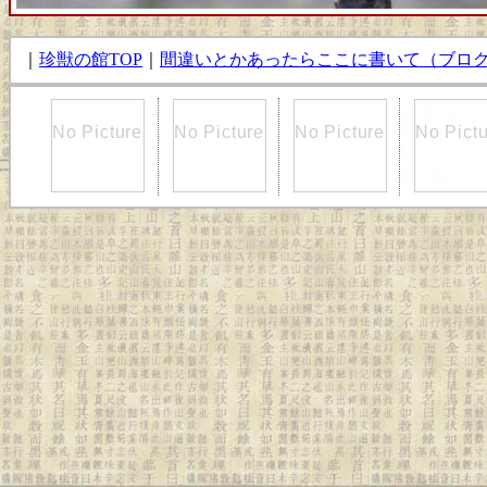
｜
珍獣の館TOP
｜
間違いとかあったらここに書いて（ブロ