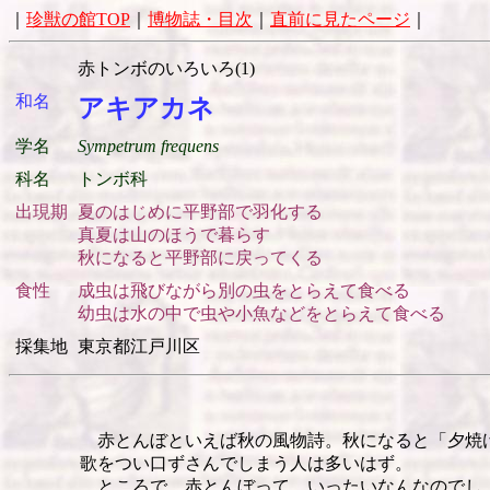
｜
珍獣の館TOP
｜
博物誌・目次
｜
直前に見たページ
｜
赤トンボのいろいろ(1)
和名
アキアカネ
学名
Sympetrum frequens
科名
トンボ科
出現期
夏のはじめに平野部で羽化する
真夏は山のほうで暮らす
秋になると平野部に戻ってくる
食性
成虫は飛びながら別の虫をとらえて食べる
幼虫は水の中で虫や小魚などをとらえて食べる
採集地
東京都江戸川区
赤とんぼといえば秋の風物詩。秋になると「夕焼
歌をつい口ずさんでしまう人は多いはず。
ところで、赤とんぼって、いったいなんなのでし