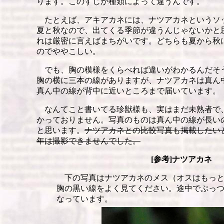
ります。このすじが種類によって違うんです。
たとえば、アキアカネには、ナツアカネというソ
夏と秋なので、出てくる季節が違うんじゃないかと
れは厳密に言えばまちがいです。どちらも夏から秋
のでややこしい。
でも、胸の模様をくらべれば違いがわかるんだそ
胸の横に三本の線がありますが、ナツアカネは真ん
真ん中の線が背中に近いところまで届いています。
なんてこと書いてる珍獣様も、実はまだ未熟者で
かっておりません。写真のものは真ん中の線が長い
と思います。
ナツアカネとの比較写真も掲載したい
年は撮影できませんでした。
[参考]ナツアカネ
下の写真はナツアカネのメス（オスはもっと
胸の黒い線をよく見てください。途中でぷっ
なっています。