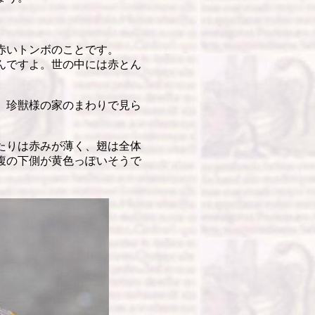
赤いトンボのことです。
んですよ。世の中には赤とん
、珍獣様の家のまわりで見ら
たりは赤みが薄く、翅は全体
腹の下側が黄色っぽいそうで