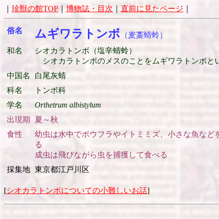
｜
珍獣の館TOP
｜
博物誌・目次
｜
直前に見たページ
｜
俗名
ムギワラトンボ
（麦藁蜻蛉）
和名
シオカラトンボ（塩辛蜻蛉）
シオカラトンボのメスのことをムギワラトンボと
中国名
白尾灰蜻
科名
トンボ科
学名
Orthetrum albistylum
出現期
夏～秋
食性
幼虫は水中でボウフラやイトミミズ、小さな魚など
る
成虫は飛びながら虫を捕獲して食べる
採集地
東京都江戸川区
[
シオカラトンボについての小難しいお話
]