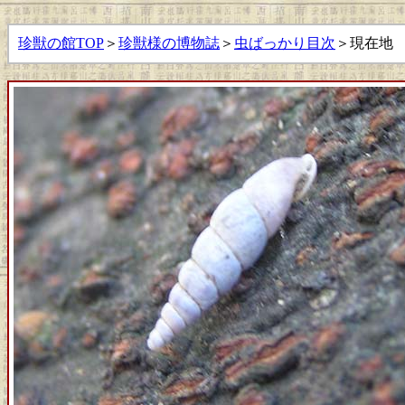
珍獣の館TOP
＞
珍獣様の博物誌
＞
虫ばっかり目次
＞現在地