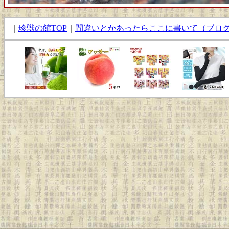
｜
珍獣の館TOP
｜
間違いとかあったらここに書いて（ブロ