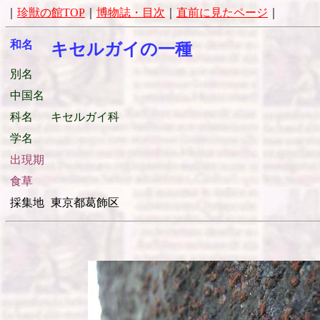
｜
珍獣の館TOP
｜
博物誌・目次
｜
直前に見たページ
｜
和名
キセルガイの一種
別名
中国名
科名
キセルガイ科
学名
出現期
食草
採集地
東京都葛飾区