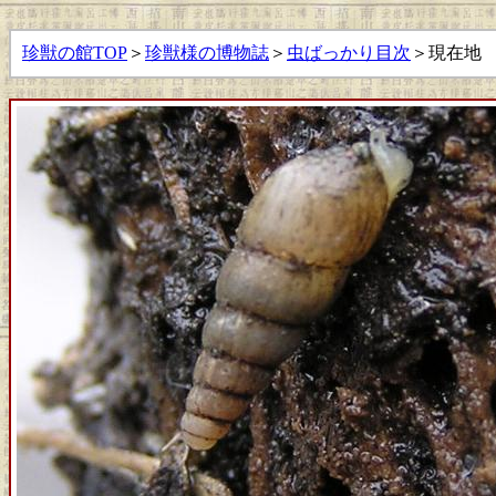
珍獣の館TOP
＞
珍獣様の博物誌
＞
虫ばっかり目次
＞現在地