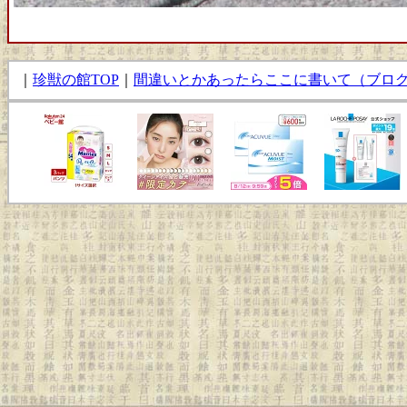
｜
珍獣の館TOP
｜
間違いとかあったらここに書いて（ブロ