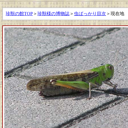
珍獣の館TOP
＞
珍獣様の博物誌
＞
虫ばっかり目次
＞現在地