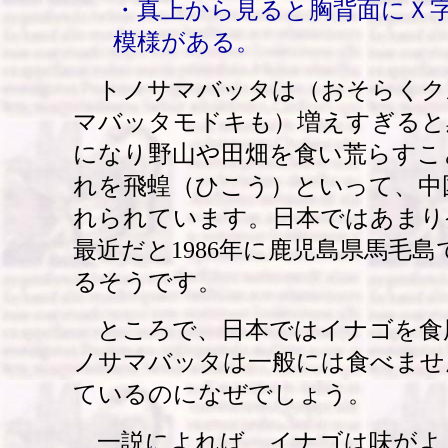
・真上から見ると胸背面にＸ
模様がある。
トノサマバッタは（おそらくク
マバッタモドキも）増えすぎると
になり野山や田畑を食い荒らすこ
れを飛蝗（ひこう）といって、中
れられています。日本ではあまり
最近だと1986年に鹿児島県馬毛
るそうです。
ところで、日本ではイナゴを食
ノサマバッタは一般には食べませ
ているのになぜでしょう。
一説によれば、イナゴは味がよ