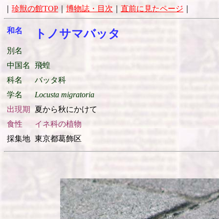
｜
珍獣の館TOP
｜
博物誌・目次
｜
直前に見たページ
｜
和名
トノサマバッタ
別名
中国名
飛蝗
科名
バッタ科
学名
Locusta migratoria
出現期
夏から秋にかけて
食性
イネ科の植物
採集地
東京都葛飾区