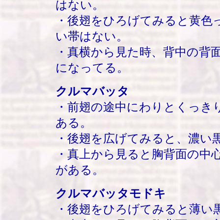
はない。
・後翅をひろげてみると黄色
い帯はない。
・真横から見た時、背中の背
になってる。
クルマバッタ
・前翅の途中にわりとくっき
ある。
・後翅を広げてみると、濃い
・真上から見ると胸背面の中
がある。
クルマバッタモドキ
・後翅をひろげてみると薄い