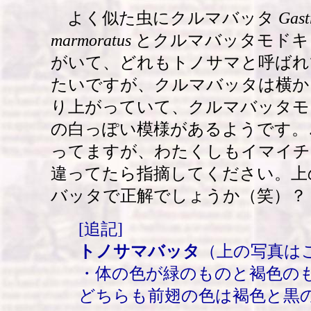
よく似た虫にクルマバッタ
Gast
marmoratus
とクルマバッタモド
がいて、どれもトノサマと呼ばれ
たいですが、クルマバッタは横か
り上がっていて、クルマバッタモ
の白っぽい模様があるようです。
ってますが、わたくしもイマイチ
違ってたら指摘してください。上
バッタで正解でしょうか（笑）？
[追記]
トノサマバッタ
（上の写真は
・体の色が緑のものと褐色の
どちらも前翅の色は褐色と黒