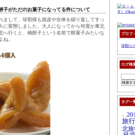
餅子がただのお菓子になってる件について
まして、珍獣様も脱皮や合体を繰り返してすっ
人に変態しました。大人になってから何度か東北
北へ行くと、柚餅子という名前で餅菓子みたいな
プロフ
よね。
珍獣ら
ログ検
タグ一
2
1
旅
北旅