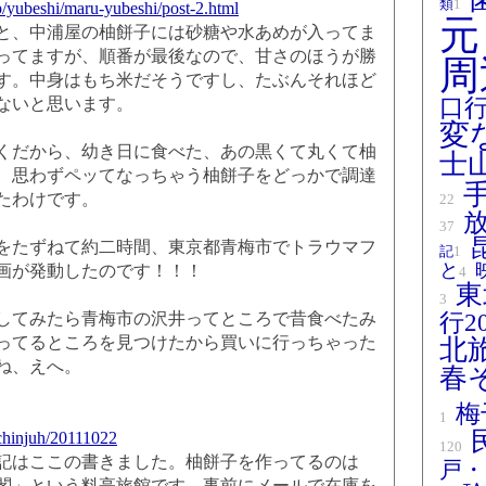
類
1
op/yubeshi/maru-yubeshi/post-2.html
元
、中浦屋の柚餅子には砂糖や水あめが入ってま
ってますが、順番が最後なので、甘さのほうが勝
周
す。中身はもち米だそうですし、たぶんそれほど
ないと思います。
口
変
だから、幼き日に食べた、あの黒くて丸くて柚
士
、思わずペッてなっちゃう柚餅子をどっかで調達
たわけです。
22
37
たずねて約二時間、東京都青梅市でトラウマフ
記
1
と
画が発動したのです！！！
4
東
3
てみたら青梅市の沢井ってところで昔食べたみ
行2
ってるところを見つけたから買いに行っちゃった
北旅
ね、えへ。
春
梅
1
p/chinjuh/20111022
120
はここの書きました。柚餅子を作ってるのは
戸・
閣」という料亭旅館です。事前にメールで在庫を