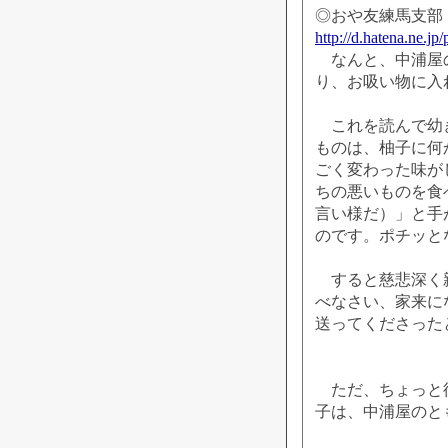
◎おや友練馬支部
http://d.hatena.ne.j
なんと、中浦屋の
り、お吸い物に入
これを読んで幼き
ものは、柚子に何
ごく変わった味が
ちの悪いものを食
言い様だ）」と手
のです。ポチッと
すると慈悲深く親切
べなさい、家来に
送ってくださった
ただ、ちょっと待
子は、中浦屋のと