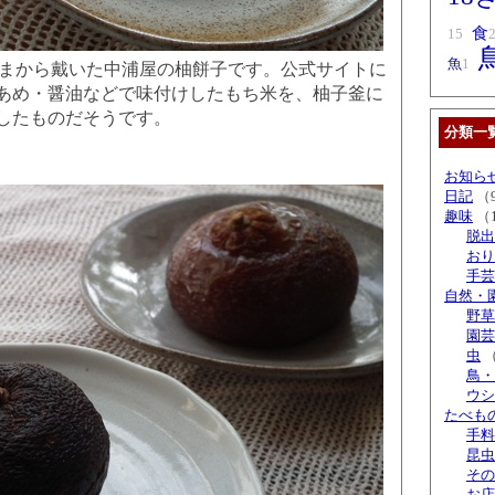
食
15
魚
1
ko さまから戴いた中浦屋の柚餅子です。公式サイトに
あめ・醤油などで味付けしたもち米を、柚子釜に
したものだそうです。
分類一
お知ら
日記
（
趣味
（
脱出
おり
手芸
自然・
野草
園芸
虫
（
鳥・
ウシ
たべも
手料
昆虫
その
お店