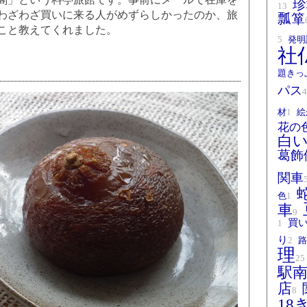
珍
13
わざわざ買いに来る人がめずらしかったのか、旅
瓢箪
こと教えてくれました。
5
発明
社
題きっ
パス
4
材
1
絵
花の
白
葛飾
関車
色
1
車
9
買
1
り
2
路
理
25
駅
店
8
18