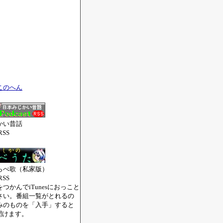
このへん
かい昔話
RSS
らべ歌（私家版）
RSS
つかんでiTunesにおっこと
さい。番組一覧がとれるの
みのものを「入手」すると
で聞けます。