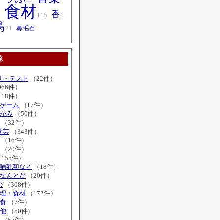
食材
香
2
115
4
鳥
21
鼻毛石
1
覧
せ・テスト
（22件）
966件）
118件）
ゲーム
（17件）
がみ
（50件）
（32件）
園芸
（343件）
（16件）
（20件）
155件）
哺乳類など
（18件）
なんとか
（20件）
の
（308件）
理・食材
（172件）
食
（7件）
他
（50件）
（57件）