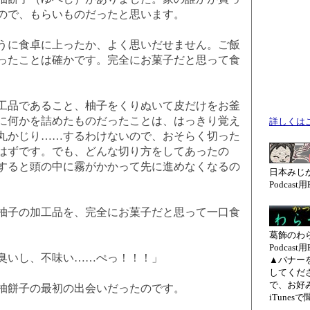
ので、もらいものだったと思います。
に食卓に上ったか、よく思いだせません。ご飯
ったことは確かです。完全にお菓子だと思って食
品であること、柚子をくりぬいて皮だけをお釜
に何かを詰めたものだったことは、はっきり覚え
詳しくは
丸かじり……するわけないので、おそらく切った
はずです。でも、どんな切り方をしてあったの
すると頭の中に霧がかかって先に進めなくなるの
日本みじ
Podcast用
子の加工品を、完全にお菓子だと思って一口食
葛飾のわ
Podcast用
臭いし、不味い……ぺっ！！！」
▲バナーを
してくだ
で、お好
柚餅子の最初の出会いだったのです。
iTunes