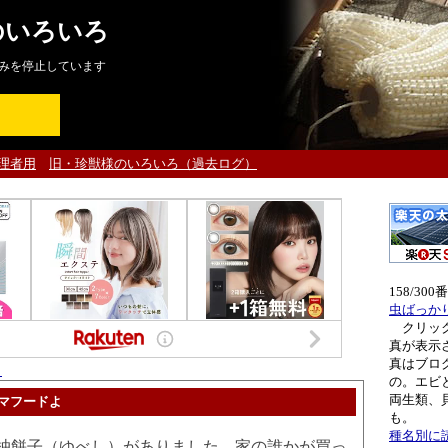
のいろいろ
みを停止しています
理者用
旧・珍獣様のいろいろ（過去ログ）
158/30
虫ばっか
クリック
真が表示
真はブロ
ト
の。エビ
両生類、
マフードよ
も。
種名別に
餅子（ゆべし）がありました。家の誰かが買っ