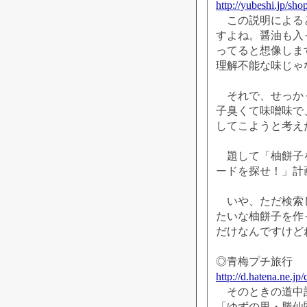
http://yubeshi.jp/sh
この説明によると
すよね。醤油も入
ってると想像しま
理解不能な味じゃ
それで、せっかく
子臭くて味噌味で
してこようと考え
題して「柚餅子を
ードを探せ！」計
いや、ただ検索し
たいな柚餅子を作
だけなんですけど
◎青梅プチ旅行
http://d.hatena.ne.j
そのときの道中記
「ゆずの里・勝仙