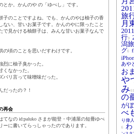
月
のとか。かんのや の「ゆべし」です。
20
旅
子のことですよね。でも、かんのやは柚子の香
月
しない、甘いお菓子です。かんのやに限ったこと
20
たで見かける柚餅子は、みんな甘いお菓子なんで
行
9
潟
グ
供の頃のことを思いだすわけです。
6
iPho
あや
強烈に柚子臭かった。
お
甘くなかった。
ズバリ言って味噌味だった。
や
み
んだったの？！
6
の
が
の再会
べ
なの id:paluko さまが能登・中浦屋の短冊ゆべ
り偉
わ
リーに書いてらっしゃったのであります。
6
ンスタ