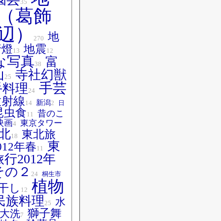
35
（葛飾
辺）
地
270
行燈
地震
13
12
な写真
富
38
山
寺社幻獣
25
手芸
手料理
24
放射線
新潟
14
2
日
昆虫食
昔のこ
11
映画
東京タワー
4
北
東北旅
18
東
012年春
11
行2012年
その２
24
桐生市
植物
干し
12
民族料理
水
25
獅子舞
大洗
7