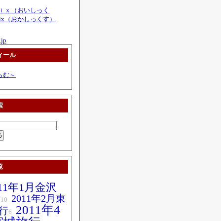
ィール
らむ～
索
覧
011年1月金沢
行
2011年2月東
10
2011年4
行
6