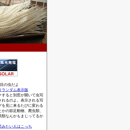
0番目の虫だよ
りランダム表示版
すると別窓が開いて虫写
されるのよ。表示される写
グを見に来るたびに変わる
とかの節足動物、爬虫類、
貝類なんかもまじってるか
読みたい人はこっち