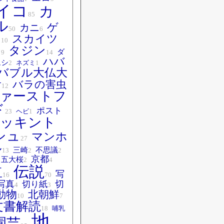
イコ
カ
85
ル
ゲ
カニ
50
6
ム
スカイツ
10
タジン
ー
ダ
9
14
ハバ
ムシ
2
ネズミ
1
バブル大仏大
音
バラの害虫
12
ァーストフ
ド
ポスト
23
ヘビ
1
ッキント
シュ
マンホ
27
ル
三崎
不思議
13
2
2
京都
五大桜
2
4
伝説
豆
写
16
70
写真
切
切り紙
4
3
動物
北朝鮮
10
7
文書解読
18
哺乳
地
園芸