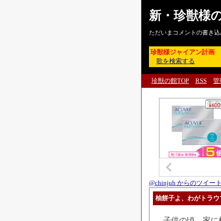
新・珍獣様
ただいまコメントの書き込
珍獣様ジャイアン計画
歌を検索する
珍獣の館TOP
RSS
管
@chinjuh からのツイー
柚餅子よ、わがトラウ
子供の頃、家に柚