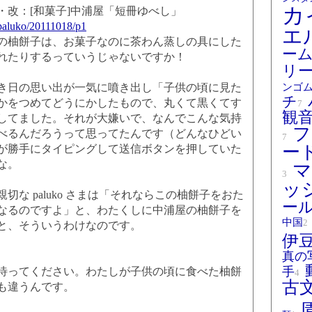
カ
・改：[和菓子]中浦屋「短冊ゆべし」
p/paluko/20111018/p1
エ
柚餅子は、お菓子なのに茶わん蒸しの具にした
ー
れたりするっていうじゃないですか！
リ
日の思い出が一気に噴き出し「子供の頃に見た
ンゴ
チ
かをつめてどうにかしたもので、丸くて黒くてす
7
観
してました。それが大嫌いで、なんでこんな気持
フ
べるんだろうって思ってたんです（どんなひどい
7
ー
が勝手にタイピングして送信ボタンを押していた
な。
マ
3
ッ
な paluko さまは「それならこの柚餅子をおた
ー
なるのですよ」と、わたくしに中浦屋の柚餅子を
中国
2
と、そういうわけなのです。
伊
真の
手
ってください。わたしが子供の頃に食べた柚餅
4
古
も違うんです。