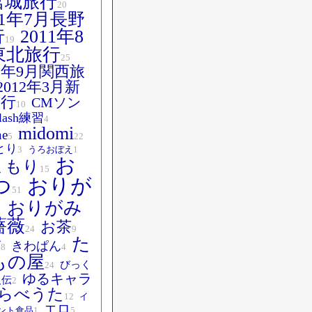
宮城旅行
20
11年7月長野
2011年8
行
19
東北旅行
25
11年9月関西旅
2012年3月新
旅行
CMソン
10
flash練習
4
midomi
ne
5
22
とり
3
うろおぼえ
1
お
まもり
15
おりが
つ
51
おりがみ
1
薔薇
お茶
24
9
た
ぼ
きわぱん
8
4
もの屋
びっく
24
ゆるキャラ
人伝
2
らべうた
12
イ
エロ
ント食品
1
5