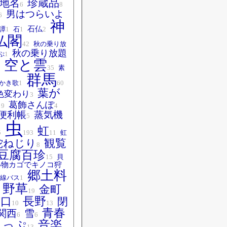
珍蔵品
地名
6
8
男はつらいよ
6
神
石仏
譚
1
石
1
2
仏閣
42
秋の乗り放
秋の乗り放題
ぷ
1
空と雲
35
素
群馬
かき歌
1
60
葉が
色変わり
3
い
葛飾さんぽ
9
4
便利帳
蒸気機
5
虫
虹
5
193
11
虹
観覧
蛇ねじり
8
豆腐百珍
15
貝
い物カゴでキノコ狩
郷土料
線バス
1
野草
金町
19
南口
長野
閉
10
13
青春
関西
雪
6
6
音楽
きっぷ
13