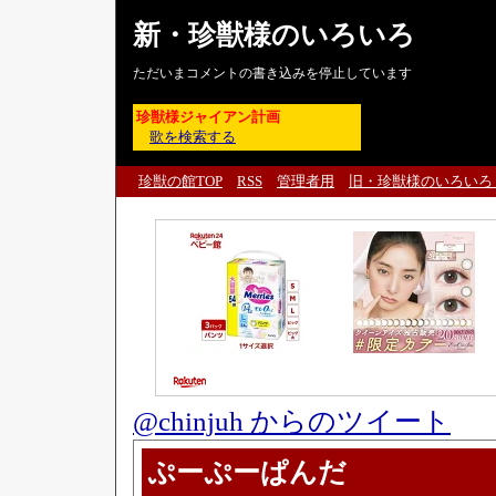
新・珍獣様のいろいろ
ただいまコメントの書き込みを停止しています
珍獣様ジャイアン計画
歌を検索する
珍獣の館TOP
RSS
管理者用
旧・珍獣様のいろいろ
@chinjuh からのツイート
ぷーぷーぱんだ