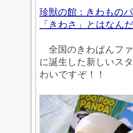
珍獣の館：きわもの
「きわさ」とはなん
全国のきわぱんファ
に誕生した新しいス
わいですぞ！！