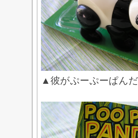
▲彼がぷーぷーぱん