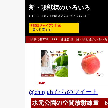
新・珍獣様のいろいろ
ただいまコメントの書き込みを停止しています
珍獣様ジャイアン計画
歌を検索する
珍獣の館TOP
RSS
管理者用
旧・珍獣様のいろいろ
@chinjuh からのツイート
水元公園の空間放射線量 6月