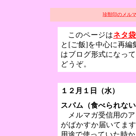
珍獣印のメル
このページは
ネタ袋
と[ご飯]を中心に再
はブログ形式になっ
どうぞ。
１２月１日（水）
スパム（食べられない
メルマガ受信用のア
がばかすか届いてます
用途で使っていた時か