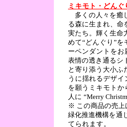
ミキモト・どんぐ
多くの人々を癒し
る森に生まれ、命
実たち。輝く生命
めて“どんぐり”
ーペンダントをお
表情の透き通るシ
と寄り添う大小ふ
うに揺れるデザイ
を願うミキモトか
人に “Merry Christ
※ この商品の売
緑化推進機構を通
てられます。