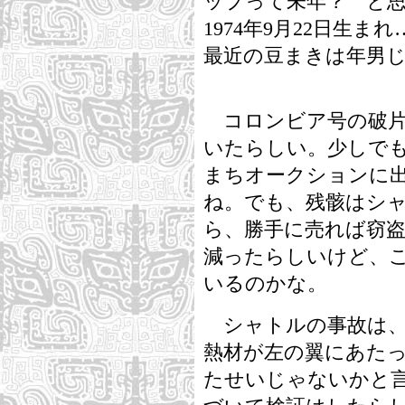
ップって未年？ と
1974年9月22日生
最近の豆まきは年男
コロンビア号の破片
いたらしい。少しで
まちオークションに
ね。でも、残骸はシ
ら、勝手に売れば窃盗
減ったらしいけど、
いるのかな。
シャトルの事故は、
熱材が左の翼にあた
たせいじゃないかと