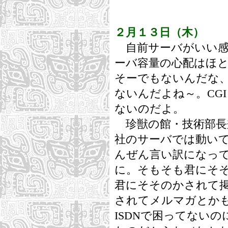
２月１３日（木）
自前サーバがいい感
ーバ容量の心配はほ
そーでもないんだな、
ないんだよね～。CG
ないのだよ。
珍獣の館・技術部長
社のサーバでは動い
んぜん言い訳になっ
に。そもそも君にそ
君にそそのかされて
されてメルマガとか
ISDNで困ってない