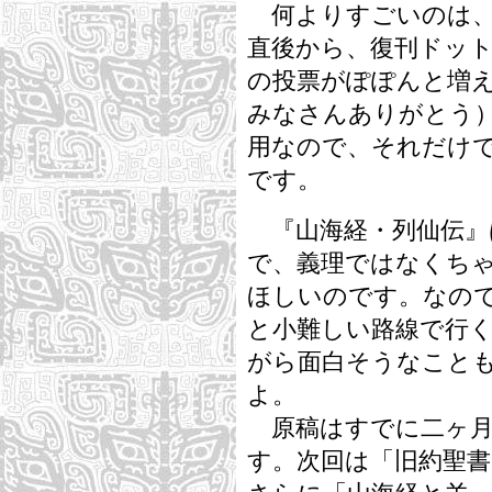
何よりすごいのは、
直後から、復刊ドッ
の投票がぽぽんと増
みなさんありがとう
用なので、それだけ
です。
『山海経・列仙伝』
で、義理ではなくち
ほしいのです。なの
と小難しい路線で行
がら面白そうなこと
よ。
原稿はすでに二ヶ月
す。次回は「旧約聖