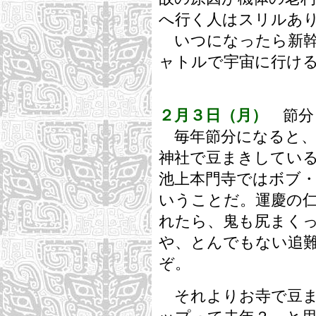
へ行く人はスリルあ
いつになったら新幹
ャトルで宇宙に行け
２月３日（月）
節分
毎年節分になると、
神社で豆まきしてい
池上本門寺ではボブ
いうことだ。運慶の
れたら、鬼も尻まく
や、とんでもない追
ぞ。
それよりお寺で豆ま