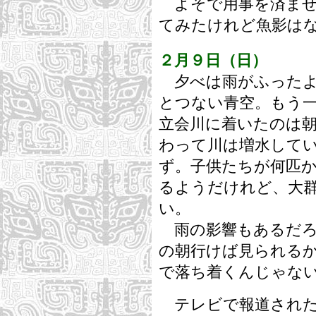
よそで用事を済ませ
てみたけれど魚影は
２月９日（日）
夕べは雨がふったよ
とつない青空。もう
立会川に着いたのは朝
わって川は増水して
ず。子供たちが何匹
るようだけれど、大
い。
雨の影響もあるだろ
の朝行けば見られる
で落ち着くんじゃな
テレビで報道された