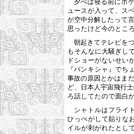
夕べは寝る前にボケ
ュースが入って、ス
が空中分解したって
思ったけど今のとこ
朝起きてテレビをつ
もそんなに大騒ぎし
ドショーがないせい
『バンキシャ』でち
事故の原因とかはま
ど、日本人宇宙飛行
ろ話してたので面白
シャトルはフライト
ひっぺがして貼りな
イルが剥がれたとし