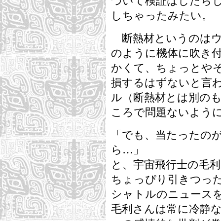
づいて検証はしたら
しちゃったみたい。
断熱材というのはウ
のように機体に吹き
かくて、ちょっとや
損するはずないと言
ル（断熱材とは別の
ころで問題ないよう
「でも、当たったの
ら…」
と、宇宙飛行士の毛
ちょっぴり引きつっ
シャトルのニュース
毛利さんは常に冷静