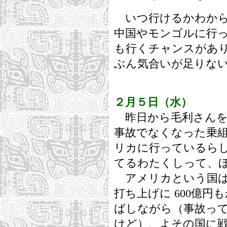
いつ行けるかわから
中国やモンゴルに行
も行くチャンスがあ
ぶん気合いが足りな
２月５日（水）
昨日から毛利さんを
事故でなくなった乗
リカに行っているら
てるわたくしって、
アメリカという国は
打ち上げに 600億
ばしながら（事故っ
けど）、よその国に