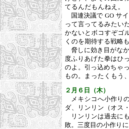
てるんだもんねえ。
国連決議で GO サ
って言ってるみたい
かないとボコすぞゴ
くのを期待する戦略
脅しに効き目がなか
度ふりあげた拳はひ
のよ。引っ込めちゃ
もの。まったくもう
２月６日（木）
メキシコへ小作りの
ダ、リンリン（オス・
リンリンは過去にも
敗。三度目の小作り