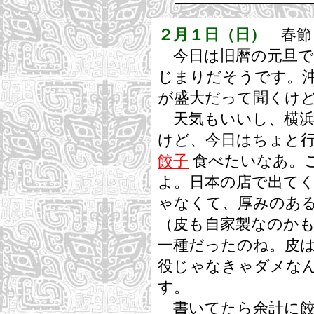
２月１日（日）
春節
今日は旧暦の元旦で
じまりだそうです。
が盛大だって聞くけ
天気もいいし、横浜
けど、今日はちょと
餃子
食べたいなあ。
よ。日本の店で出て
ゃなくて、厚みのあ
（皮も自家製なのか
一種だったのね。皮
役じゃなきゃダメな
す。
書いてたら余計に餃