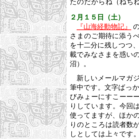
たのだからね（ねち
２月１５日（土）
『山海経動物記』
の
さまのご期待に添うべ
を十二分に残しつつ
載でみなさまを惑い
沼）。
新しいメールマガ
筆中です。文字ばっ
びみょーにすこーー
りしています。今回
使ってますが、ほか
りのところは読者数が
しとしては上々です