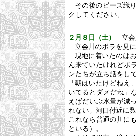
その後のビーズ織り
クしてください。
２月８日（土）
立会
立会川のボラを見に
現地に着いたのはお
ん来ていたけれどボ
ンたちが立ち話をし
「朝はいたけどねえ、
いてるとダメだね」
えばだいぶ水量が減
れない。河口付近に
これなら普通の川に
といる）。