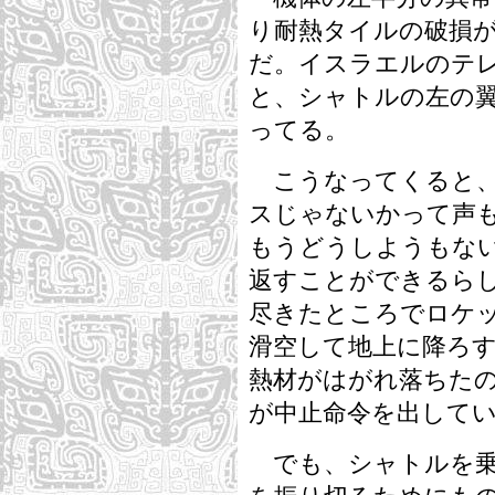
り耐熱タイルの破損
だ。イスラエルのテ
と、シャトルの左の
ってる。
こうなってくると、
スじゃないかって声
もうどうしようもな
返すことができるら
尽きたところでロケ
滑空して地上に降ろ
熱材がはがれ落ちた
が中止命令を出して
でも、シャトルを乗