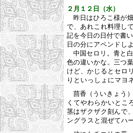
２月１２日（水）
昨日はひろこ様が畑
で、あれこれ料理し
記を今日の日付で書
日の分にアペンドし
中国セロリ。青と白
色の違いかな。三つ
けど、かじるとセロ
りといっしょにマヨ
茴香（ういきょう）
くてやわらかいとこ
茎はザクザク刻んで
ングラスと混ぜてハ