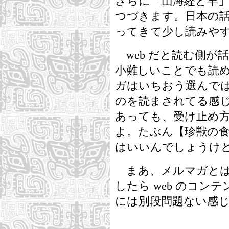
さらに「山海経と羊
つづきます。日本の
ってきて少し読みや
web だと読む側が
小難しいことでも読
ガはいちおう選んで
のを読まされてる感
あっても、受け止め
よ。たぶん【珍獣の
はいいんでしょうけ
まあ、メルマガとは
したら web のコ
には別段問題ない感