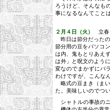
ろうけど、そんなも
事になるなんてこと
２月４日（火）
立春
昨日は節分だったの
節分用の豆をパソコ
は内、鬼もとりあえ
は外」と呪文のよう
変なのでまかずにバ
わけですが、こんな
略式の豆まき（まい
た。美味しいのでつ
シャトルの事故のニ
機体の左半分の異常