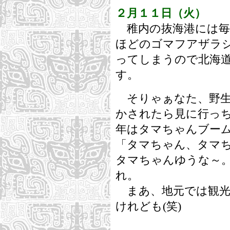
２月１１日（火）
稚内の抜海港には毎年
ほどのゴマフアザラ
ってしまうので北海
す。
そりゃぁなた、野生の
かされたら見に行っ
年はタマちゃんブー
「タマちゃん、タマ
タマちゃんゆうな～
れ。
まあ、地元では観光
けれども(笑)