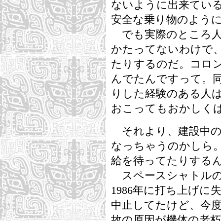
ないように出来てい
安全な乗り物のよう
でも実際のところ人
かたってないわけで
たりするのだ。コロン
んでたんですって。同
りした経験のある人
おこってもおかしく
それより、建設中の
なっちゃうのかしら
給を待ってたりする
スペースシャトルの
1986年に打ち上げ
中止してたけど、今
故の原因が機体の老