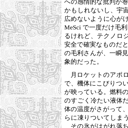
への感情的な批判が
かもしれないし、宇
広めないように心が
MeSci で一度だけ
るけれど、テクノロ
安全で確実なものだ
の毛利さんが、一瞬
象的だった。
月ロケットのアポロ
で、機体にこびりつ
が映っている。燃料
のすごく冷たい液体
体の温度がさがって
らに凍りついてしま
その氷がはがれ落ち