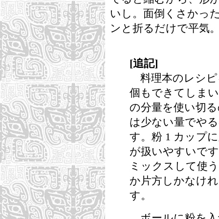
いし。面倒くさかっ
ンと折るだけで平気
[追記]
料理本のレシピ
個もできてしまい
の分量を使い切る
は少ない量でやる
す。粉 1 カップに
が扱いやすいです
ミックスして使う
か片方しかなけれ
す。
ボールに粉を入