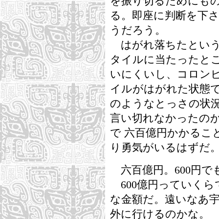
を振り切るためにも
る。即座に判断を下
うだろう。
はがれ落ちたという
タイルに当たったと
いにくいし、コロン
イルがはがれた状態
のようなとっさの状
言い切れなかったの
で 六百億円かかるこ
り勇気がいるはずだ
六百億円。600円でも 
600億円っていくら
な金額だ。遠いなあ
外に行けるのかな。