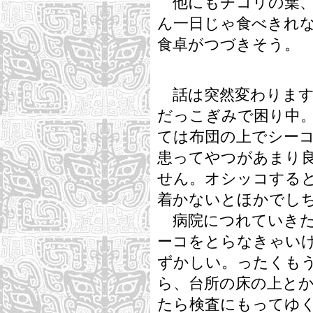
他にもチコリの葉、
ん一日じゃ食べきれ
食卓がつづきそう。
話は突然変わります
だっこぎみで困り中
ては布団の上でシー
患ってやつがあまり
せん。オシッコする
着かないとほかでし
病院につれていきた
ーコをとらなきゃい
ずかしい。ったくも
ら、台所の床の上と
たら検査にもってゆ