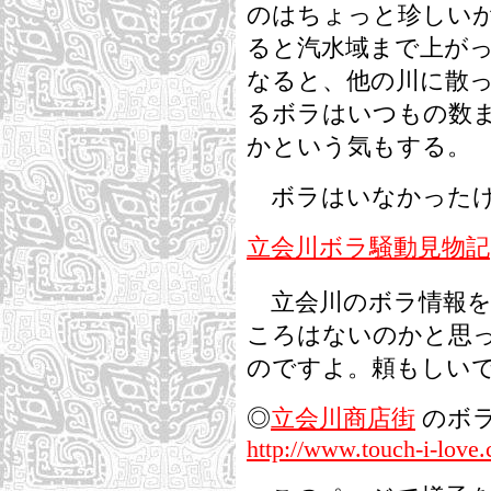
のはちょっと珍しい
ると汽水域まで上が
なると、他の川に散
るボラはいつもの数
かという気もする。
ボラはいなかったけ
立会川ボラ騒動見物記
立会川のボラ情報を
ころはないのかと思
のですよ。頼もしい
◎
立会川商店街
のボ
http://www.touch-i-love